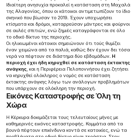
Ιδιαίτερη ανησυχία προκαλεί η κατάσταση στη Μαχαλά
της Αλαγονίας, όπου οι κάτοικοι αντιμετωπίζουν το ίδιο
σκηνικό που βίωσαν το 2019. Έχουν υποχωρήσει
κτίσματα και δρόμοι, καταρρεύσαν μάντρες και φούρνοι
σε αυλές σπιτιών, ενώ ζημιές καταγράφονται σε όλο
το οδικό δίκτυο της περιοχής.
Οι ηλικιωμένοι κάτοικοι σημειώνουν ότι τούς θυμίζει
έναν χειμώνα από τα παλιά, καθώς δεν έχουν δει τόσα
νερά να πέφτουν σε διάστημα δύο εβδομάδων.
Η
περιοχή έχει ήδη κηρυχθεί σε κατάσταση έκτακτης
ανάγκης
, και η Περιφέρεια Πελοποννήσου έχει ζητήσει
να κηρυχθεί ολόκληρος ο νομός σε κατάσταση
έκτακτης ανάγκης λόγω των ανάλογων προβλημάτων
που υπάρχουν σε ολόκληρη την περιοχή.
Εικόνες Καταστροφής σε Όλη τη
Χώρα
Η Κέρκυρα δοκιμάζεται τους τελευταίους μήνες με
καθημερινές εικόνες καταστροφής. Κομμάτια από τα
βουνά πέφτουν επικίνδυνα κοντά σε κατοικίες, ενώ τα
προβλήματα στο οδικό δίκτυο είναι τεράστια. Στον