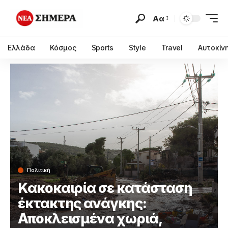
Αα
Ελλάδα
Κόσμος
Sports
Style
Travel
Αυτοκίν
Πολιτική
Κακοκαιρία σε κατάσταση
έκτακτης ανάγκης:
Αποκλεισμένα χωριά,