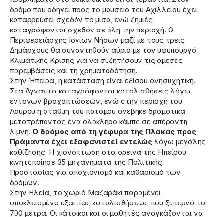
δρόμο που οδηγεί προς το μουσείο του Αχιλλείου έχει
καταρρεύσει σχεδόν το μισό, ενώ ζημιές
καταγράφονται σχεδόν σε όλη την περιοχή. Ο
Περιφερειάρχης Ιονίων Νήσων μαζί με τους τρεις
Δημάρχους θα συναντηθούν αύριο με τον υφυπουργό
Κλιματικής Κρίσης για να συζητήσουν τις άμεσες
παρεμβάσεις και τη χρηματοδότηση.
Στην Ήπειρα, η κατάσταση είναι εξίσου ανησυχητική.
Στα Άγναντα καταγράφονται κατολισθήσεις λόγω
έντονων βροχοπτώσεων, ενώ στην περιοχή του
Λούρου η στάθμη του ποταμού ανέβηκε δραματικά,
μετατρέποντας ένα ολόκληρο κάμπο σε απέραντη
λίμνη.
Ο δρόμος από τη γέφυρα της Πλάκας προς
Πράμαντα έχει εξαφανιστεί εντελώς
λόγω μεγάλης
καθίζησης. Η χιονόπτωση στα ορεινά της Ηπείρου
κινητοποίησε 35 μηχανήματα της Πολιτικής
Προστασίας για αποχιονισμό και καθαρισμό των
δρόμων.
Στην Ηλεία, το χωριό Μαζαράκι παραμένει
αποκλεισμένο εξαιτίας κατολισθήσεως που ξεπερνά τα
700 μέτρα. Οι κάτοικοι και οι μαθητές αναγκάζονται να