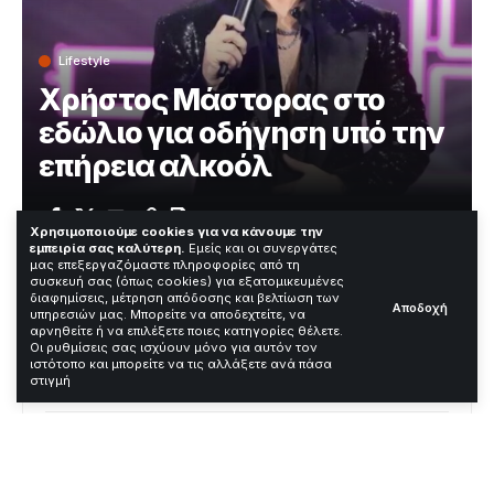
Lifestyle
Χρήστος Μάστορας στο
εδώλιο για οδήγηση υπό την
επήρεια αλκοόλ
Χρόνος Ανάγνωσης: 3 Λεπτά
Χρησιμοποιούμε cookies για να κάνουμε την
εμπειρία σας καλύτερη.
Εμείς και οι συνεργάτες
μας επεξεργαζόμαστε πληροφορίες από τη
συσκευή σας (όπως cookies) για εξατομικευμένες
—
διαφημίσεις, μέτρηση απόδοσης και βελτίωση των
Αποδοχή
υπηρεσιών μας. Μπορείτε να αποδεχτείτε, να
αρνηθείτε ή να επιλέξετε ποιες κατηγορίες θέλετε.
Contents
Οι ρυθμίσεις σας ισχύουν μόνο για αυτόν τον
ιστότοπο και μπορείτε να τις αλλάξετε ανά πάσα
στιγμή
Στο δικαστήριο ο δημοφιλής τραγουδιστής
Αναβολές και πορεία της δίκης