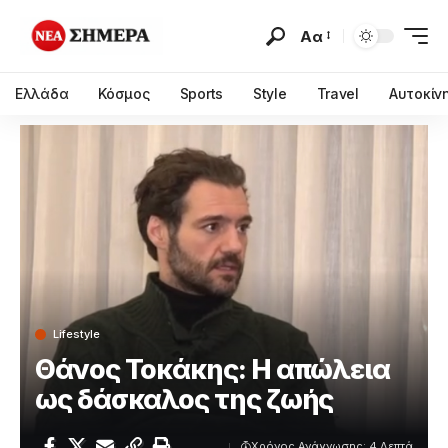
Αα
Ελλάδα
Κόσμος
Sports
Style
Travel
Αυτοκίν
Lifestyle
Θάνος Τοκάκης: Η απώλεια
ως δάσκαλος της ζωής
Χρόνος Ανάγνωσης: 4 Λεπτά