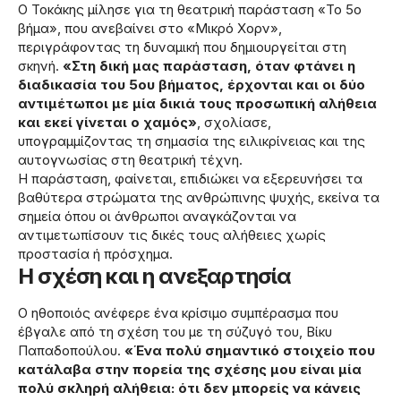
Ο Τοκάκης μίλησε για τη θεατρική παράσταση «Το 5ο
βήμα», που ανεβαίνει στο «Μικρό Χορν»,
περιγράφοντας τη δυναμική που δημιουργείται στη
σκηνή.
«Στη δική μας παράσταση, όταν φτάνει η
διαδικασία του 5ου βήματος, έρχονται και οι δύο
αντιμέτωποι με μία δικιά τους προσωπική αλήθεια
και εκεί γίνεται ο χαμός»
, σχολίασε,
υπογραμμίζοντας τη σημασία της ειλικρίνειας και της
αυτογνωσίας στη θεατρική τέχνη.
Η παράσταση, φαίνεται, επιδιώκει να εξερευνήσει τα
βαθύτερα στρώματα της ανθρώπινης ψυχής, εκείνα τα
σημεία όπου οι άνθρωποι αναγκάζονται να
αντιμετωπίσουν τις δικές τους αλήθειες χωρίς
προστασία ή πρόσχημα.
Η σχέση και η ανεξαρτησία
Ο ηθοποιός ανέφερε ένα κρίσιμο συμπέρασμα που
έβγαλε από τη σχέση του με τη σύζυγό του, Βίκυ
Παπαδοπούλου.
«Ένα πολύ σημαντικό στοιχείο που
κατάλαβα στην πορεία της σχέσης μου είναι μία
πολύ σκληρή αλήθεια: ότι δεν μπορείς να κάνεις