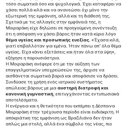
τόσο σωματικά όσο και ψυχολογικά. Έχει καταφέρει να
χάσει πολλά κιλά και να ανανεώσει όχι μόνο την
εξωτερική της εμφάνιση, αλλά και τη διάθεσή της.
Σχετικά με τις αλλαγές στην εμφάνειά της, η
Μοιραράκη είχε δηλώσει σε προηγούμενη συνέντευξη
ότι η απόφαση να χάσει βάρος ήταν κατά κύριο λόγο
θέμα υγείας και προσωπικής ευεξίας
. «Έχασα κιλά,
γιατί επιβαλλόταν για εμένα. Ήταν πάνω απ’ όλα θέμα
υγείας. Είχα κάνει εξετάσεις και ήταν όλα στα ύψη»,
εξήγησε η παρουσιάστρια.
Η Μοιραράκη ανέφερε ότι με την αύξηση των
επαγγελματικών υποχρεώσεών της, άρχισε να
αισθάνεται σωματικά βαριά και αποφάσισε να δράσει.
Συνδύασε τη χρήση ενός ιατρικού συστήματος
απώλειας βάρους με μια
αυστηρή διατροφή και
κανονική γυμναστική
, επιτυγχάνοντας εντυπωσιακά
αποτελέσματα.
Η ενέργεια και η θετικότητα που εκπέμπει η Δέσποινα
Μοιραράκη στην τρέχουσα περίοδο είναι ευδιάκριτη. Η
απόκριάτικη της εμφάνιση ως Βραζιλιάνα δεν ήταν
απλώς μια στολή, αλλά ένα σύμβολο της νέας, πιο