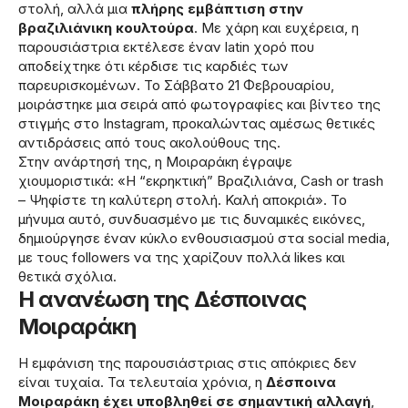
στολή, αλλά μια
πλήρης εμβάπτιση στην
βραζιλιάνικη κουλτούρα
. Με χάρη και ευχέρεια, η
παρουσιάστρια εκτέλεσε έναν latin χορό που
αποδείχτηκε ότι κέρδισε τις καρδιές των
παρευρισκομένων. Το Σάββατο 21 Φεβρουαρίου,
μοιράστηκε μια σειρά από φωτογραφίες και βίντεο της
στιγμής στο Instagram, προκαλώντας αμέσως θετικές
αντιδράσεις από τους ακολούθους της.
Στην ανάρτησή της, η Μοιραράκη έγραψε
χιουμοριστικά: «Η “εκρηκτική” Βραζιλιάνα, Cash or trash
– Ψηφίστε τη καλύτερη στολή. Καλή αποκριά». Το
μήνυμα αυτό, συνδυασμένο με τις δυναμικές εικόνες,
δημιούργησε έναν κύκλο ενθουσιασμού στα social media,
με τους followers να της χαρίζουν πολλά likes και
θετικά σχόλια.
Η ανανέωση της Δέσποινας
Μοιραράκη
Η εμφάνιση της παρουσιάστριας στις απόκριες δεν
είναι τυχαία. Τα τελευταία χρόνια, η
Δέσποινα
Μοιραράκη έχει υποβληθεί σε σημαντική αλλαγή
,