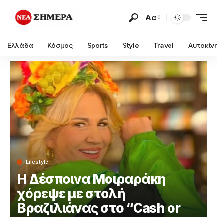
Αα
Ελλάδα
Κόσμος
Sports
Style
Travel
Αυτοκίν
Lifestyle
Η Δέσποινα Μοιραράκη
χόρεψε με στολή
Βραζιλιάνας στο “Cash or