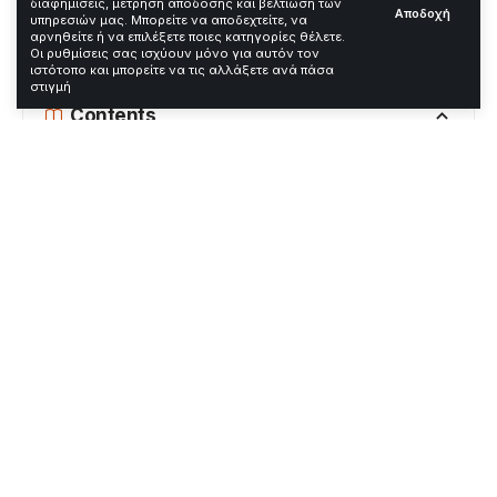
διαφημίσεις, μέτρηση απόδοσης και βελτίωση των
Αποδοχή
υπηρεσιών μας. Μπορείτε να αποδεχτείτε, να
αρνηθείτε ή να επιλέξετε ποιες κατηγορίες θέλετε.
Οι ρυθμίσεις σας ισχύουν μόνο για αυτόν τον
—
ιστότοπο και μπορείτε να τις αλλάξετε ανά πάσα
στιγμή
Contents
Η Ταπεινότητα ως Χαρακτηριστικό ενός
Μεγάλου Καλλιτέχνη
Η Απλότητα ως Σημάδι Μεγαλείου
Οι Δυσκολίες της Οικογένειας
Η Συνέχεια της Κληρονομιάς
Μαρινέλλα: Η κινηματογραφική
διαδρομή της θρυλικής ερμηνεύτριας
Τζακ Όσμπορν: Τιμή στη μνήμη του
θρυλικού πατέρα του με το όνομα της
νεογέννητης κόρης