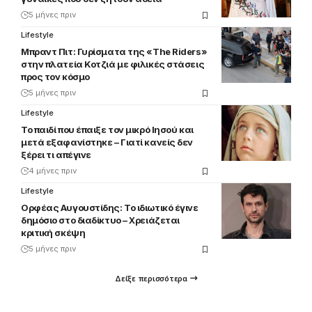
5 μήνες πριν
Lifestyle
Μπραντ Πιτ: Γυρίσματα της «The Riders»
στην πλατεία Κοτζιά με φιλικές στάσεις
προς τον κόσμο
5 μήνες πριν
Lifestyle
Το παιδί που έπαιξε τον μικρό Ιησού και
μετά εξαφανίστηκε – Γιατί κανείς δεν
ξέρει τι απέγινε
4 μήνες πριν
Lifestyle
Ορφέας Αυγουστίδης: Το ιδιωτικό έγινε
δημόσιο στο διαδίκτυο – Χρειάζεται
κριτική σκέψη
5 μήνες πριν
Δείξε περισσότερα