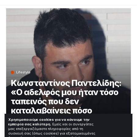
Lifestyle
Κωνσταντίνος Παντελίδης:
«Ο αδελφός μου ήταν τόσο
ταπεινός που δεν
καταλαβαίνεις πόσο
μεγάλος σταρ ήταν»
Χρησιμοποιούμε cookies για να κάνουμε την
εμπειρία σας καλύτερη.
Εμείς και οι συνεργάτες
μας επεξεργαζόμαστε πληροφορίες από τη
συσκευή σας (όπως cookies) για εξατομικευμένες
Χρόνος Ανάγνωσης: 3 Λεπτά