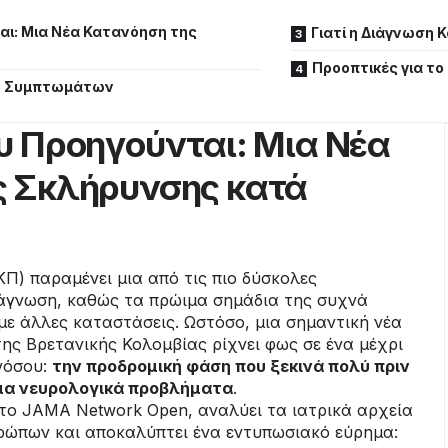
αι: Μια Νέα Κατανόηση της
Γιατί η Διάγνωση 
Προοπτικές για τ
η Συμπτωμάτων
υ Προηγούνται: Μια Νέα
ς Σκλήρυνσης κατά
Π) παραμένει μια από τις πιο δύσκολες
ιάγνωση, καθώς τα πρώιμα σημάδια της συχνά
με άλλες καταστάσεις. Ωστόσο, μια σημαντική νέα
ης Βρετανικής Κολομβίας ρίχνει φως σε ένα μέχρι
νόσου:
την προδρομική φάση που ξεκινά πολύ πριν
μα νευρολογικά προβλήματα
.
στο JAMA Network Open, αναλύει τα ιατρικά αρχεία
ρώπων και αποκαλύπτει ένα εντυπωσιακό εύρημα: