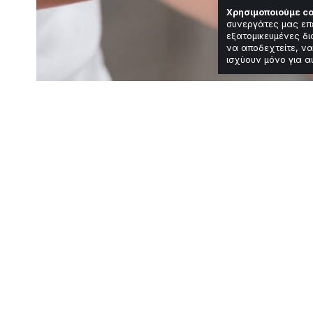
Χρησιμοποιούμε co
συνεργάτες μας επ
εξατομικευμένες δι
να αποδεχτείτε, να
ισχύουν μόνο για α
Υγεία & Ομορφιά
Πότε πρέπει να
καλύτερη υγεία
Χρόνος Ανάγνωσης: 4 Λεπτά