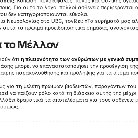
άσεις
. Κόπωση, πονοκέφαλος, πόνος και ψυχικής υγεί
ους. Για αυτό το λόγο, πολλοί ασθενείς περιφέρονται 
ου δεν κατηγοριοποιούνται εύκολα.
ρια Νευρολογίας στο UBC, τονίζει: «Τα ευρήματά μας 
ύν αυτά τα πρώιμα προειδοποιητικά σημάδια, ανοίγοντα
α το Μέλλον
οιούν ότι
η πλειονότητα των ανθρώπων με γενικά συμ
άσης μπορεί να επαναστατοποιήσει την προσέγγιση της
καιρης παρακολούθησης και πρόληψης για τα άτομα πο
ους για τη μελέτη πρώιμων βιοδεικτών, παραγόντων του
ρεί να παίζουν ρόλο κατά τη διάρκεια αυτής της μέχρ
λάξει δραματικά τα αποτελέσματα για τους ασθενείς με
οσμίως.