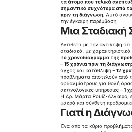
τα άτομα που τελικά ανέπτυξ
σημαντικά συχνότερα από τον
πριν τη διάγνωση
. Αυτό ανοί
την έγκαιρη παρέμβαση.
Μια Σταδιακή
Αντίθετα με την αντίληψη ότι
σταδιακά, με χαρακτηριστικά 
Το χρονοδιάγραμμα της προ
–
15 χρόνια πριν τη διάγνωση
άγχος και κατάθλιψη –
12 χρό
προβλήματα αποτελούν από τ
οφθαλμίατρους για θολή όρασ
ακτινολογικές υπηρεσίες –
1 χ
Η Δρ. Μάρτα Ρουίζ-Αλγκερό, ε
μακρά και σύνθετη προδρομική
Γιατί η Διάγν
Ένα από τα κύρια προβλήματα