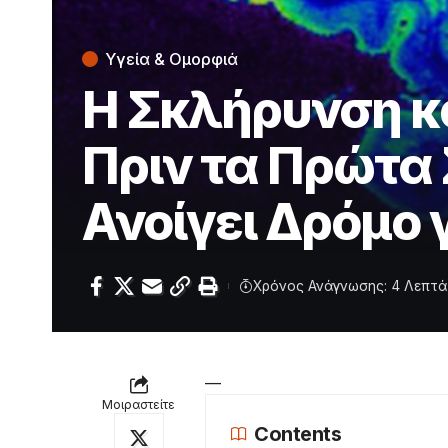
Υγεία & Ομορφιά
Η Σκλήρυνση κ
Πριν τα Πρώτα
Ανοίγει Δρόμο
Χρόνος Ανάγνωσης: 4 Λεπτά
—
Μοιραστείτε
Contents