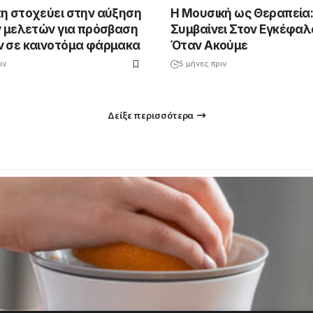
η στοχεύει στην αύξηση
Η Μουσική ως Θεραπεία:
ν μελετών για πρόσβαση
Συμβαίνει Στον Εγκέφα
 σε καινοτόμα φάρμακα
Όταν Ακούμε
ιν
5 μήνες πριν
Δείξε περισσότερα