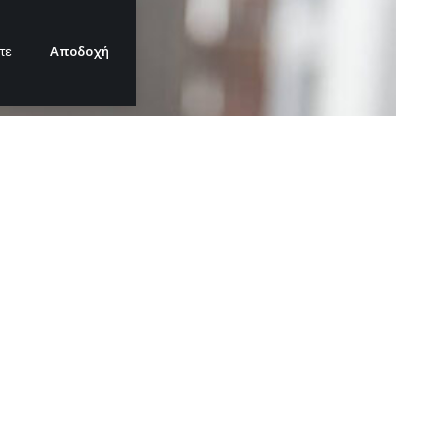
Αποδοχή
τε
καλιού για
οποιητικό