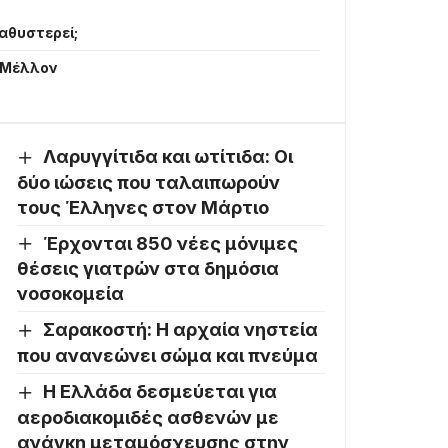
Καθυστερεί;
ο Μέλλον
Λαρυγγίτιδα και ωτίτιδα: Οι
δύο ιώσεις που ταλαιπωρούν
τους Έλληνες στον Μάρτιο
Έρχονται 850 νέες μόνιμες
θέσεις γιατρών στα δημόσια
νοσοκομεία
Σαρακοστή: Η αρχαία νηστεία
που ανανεώνει σώμα και πνεύμα
Η Ελλάδα δεσμεύεται για
αεροδιακομιδές ασθενών με
ανάγκη μεταμόσχευσης στην