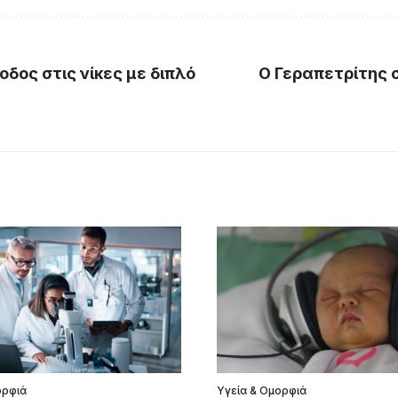
δος στις νίκες με διπλό
Ο Γεραπετρίτης 
ορφιά
Υγεία & Ομορφιά