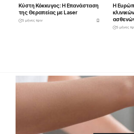
Κύστη Κόκκυγος: Η Επανάσταση
Η Ευρώπ
της Θεραπείας με Laser
κλινικώ
ασθενών
5 μήνες πριν
5 μήνες πρ