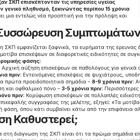
αν ΣΚΠ επισκέπτονταν τις υπηρεσίες υγείας
 γενικό πληθυσμό, ξεκινώντας περίπου 15 χρόνια
γει μια εντελώς νέα προοπτική για την πρόληψη και
 Συσσώρευση Συμπτωμάτω
 η ΣΚΠ εμφανίζεται ξαφνικά, τα ευρήματα της έρευνας 
μοτίβα επισκέψεων σε διαφορετικές ειδικότητες σε συγ
δρομικής φάσης:
: Αρχική αύξηση επισκέψεων σε παθολόγους για γενικά
νια πριν
: Εντεινόμενες επισκέψεις σε ψυχιάτρους, υποδ
α πρώτα προειδοποιητικά σημάδια –
8-9 χρόνια πριν
: 
η και οφθαλμικό πόνο –
3-5 χρόνια πριν
: Περισσότερες
ρόνο πριν
: Κορύφωση επισκέψεων σε πολλαπλές ειδικότ
πικεφαλής συγγραφέας της μελέτης, εξηγεί: «Τα μοτίβ
 φάση, όπου κάτι συμβαίνει κάτω από την επιφάνεια α
ωση Καθυστερεί;
 στη διάγνωση της ΣΚΠ είναι ότι τα πρώιμα σημάδια εί