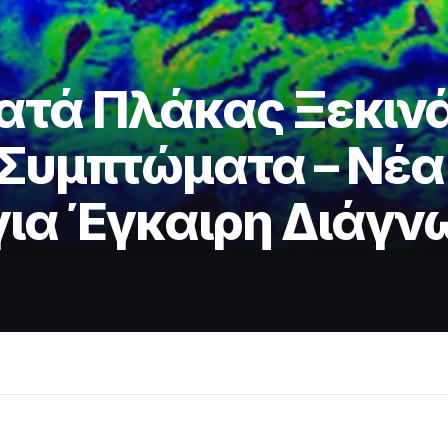
ατά Πλάκας Ξεκινά
 Συμπτώματα – Νέ
 για Έγκαιρη Διάγν