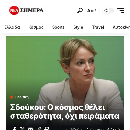
Αα
Ελλάδα
Κόσμος
Sports
Style
Travel
Αυτοκίν
Πολιτική
Σδούκου: Ο κόσμος θέλει
σταθερότητα, όχι πειράματα
Χρόνος Ανάγνωσης: 4 Λεπτά