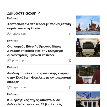
Διαβάστε ακόμη
Πολιτική
Χοντορκόφσκι στο Φόρουμ: επανεξέταση
κυρώσεων στη Ρωσία
4 μήνες πριν
Πολιτική
Ο υπουργός Εθνικής Άμυνας Νίκος
Δένδιας επισκέπτεται την Κύπρο για
συναντήσεις υψηλού επιπέδου
5 μήνες πριν
Πολιτική
Ανοδική πορεία της αεροπορικής κίνησης
στην Ελλάδα – Ηράκλειο με εντυπωσιακή
επίδοση
6 μήνες πριν
Πολιτική
Κυβερνητικές πηγές απαντούν σε
Ανδρουλάκη για τους 13 βουλευτές