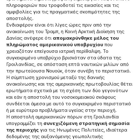
πληροφοριών που τροφοδοτεί τις εικασίες και τις
αμφιβολίες για τις πραγματικές σκοπιμότητες της
αποστολής.
Ενδιαφέρον είναι ότι λίγες ώρες πριν από την
ανακοίνωση του Τραμπ, η Κοινή Αρκτική Διοίκηση της
Δανίας ανέφερε ότι
απομακρύνθηκε μέλος του
πληρώματος αμερικανικού υποβρυχίου
που
χρειαζόταν επείγουσα ιατρική περίθαλψη. Το
συγκεκριμένο υποβρύχιο βρισκόταν στα ύδατα της
Γροιλανδίας, σε απόσταση επτά ναυτικών μιλίων από
την πρωτεύουσα Νουούκ, όταν συνέβη το περιστατικό.
Η σύμπτωση χρονισμού μεταξύ της δανικής
ανακοίνωσης και της αμερικανικής πρωτοβουλίας θέτει
ερωτήματα σχετικά με τη σχέση των δύο γεγονότων
και εάν η αποστολή του νοσοκομειακού σκάφους
συνδέεται άμεσα με αυτό το συγκεκριμένο περιστατικό
ή με ευρύτερα προβλήματα υγείας στην περιοχή.
Η αποστολή αμερικανικών πόρων στη Γροιλανδία
υπογραμμίζει τη
συνεχιζόμενη στρατηγική σημασία
της περιοχής
για τις Ηνωμένες Πολιτείες, ιδιαίτερα
δεδομένης της αυξανόμενης γεωπολιτικής