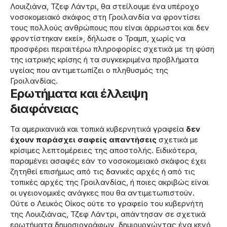
Λουιζιάνα, Τζεφ Λάντρι, θα στείλουμε ένα υπέροχο
νοσοκομειακό σκάφος στη Γροιλανδία να φροντίσει
τους πολλούς ανθρώπους που είναι άρρωστοι και δεν
φροντίστηκαν εκεί», δήλωσε ο Τραμπ, χωρίς να
προσφέρει περαιτέρω πληροφορίες σχετικά με τη φύση
της ιατρικής κρίσης ή τα συγκεκριμένα προβλήματα
υγείας που αντιμετωπίζει ο πληθυσμός της
Γροιλανδίας.
Ερωτήματα και έλλειψη
διαφάνειας
Τα αμερικανικά και τοπικά κυβερνητικά γραφεία
δεν
έχουν παράσχει σαφείς απαντήσεις
σχετικά με
κρίσιμες λεπτομέρειες της αποστολής. Ειδικότερα,
παραμένει ασαφές εάν το νοσοκομειακό σκάφος έχει
ζητηθεί επισήμως από τις δανικές αρχές ή από τις
τοπικές αρχές της Γροιλανδίας, ή ποιες ακριβώς είναι
οι υγειονομικές ανάγκες που θα αντιμετωπιστούν.
Ούτε ο Λευκός Οίκος ούτε το γραφείο του κυβερνήτη
της Λουιζιάνας, Τζεφ Λάντρι, απάντησαν σε σχετικά
ερωτήματα δημοσιογράφων, δημιουργώντας ένα κενό