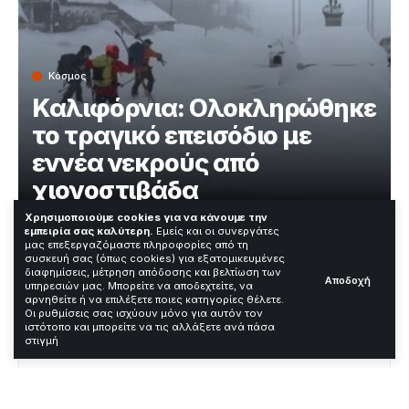
Κόσμος
Καλιφόρνια: Ολοκληρώθηκε
το τραγικό επεισόδιο με
εννέα νεκρούς από
χιονοστιβάδα
Χρησιμοποιούμε cookies για να κάνουμε την
εμπειρία σας καλύτερη.
Εμείς και οι συνεργάτες
Χρόνος Ανάγνωσης: 3 Λεπτά
μας επεξεργαζόμαστε πληροφορίες από τη
συσκευή σας (όπως cookies) για εξατομικευμένες
διαφημίσεις, μέτρηση απόδοσης και βελτίωση των
Αποδοχή
υπηρεσιών μας. Μπορείτε να αποδεχτείτε, να
—
αρνηθείτε ή να επιλέξετε ποιες κατηγορίες θέλετε.
Οι ρυθμίσεις σας ισχύουν μόνο για αυτόν τον
ιστότοπο και μπορείτε να τις αλλάξετε ανά πάσα
Contents
στιγμή
Μια από τις φονικότερες χιονοστιβάδες στην
ιστορία των ΗΠΑ