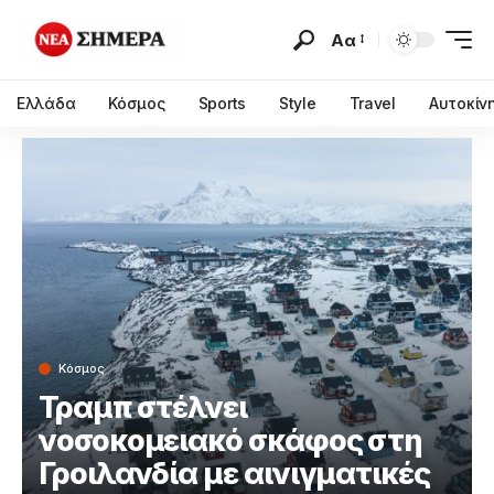
Αα
Ελλάδα
Κόσμος
Sports
Style
Travel
Αυτοκίν
Κόσμος
Τραμπ στέλνει
νοσοκομειακό σκάφος στη
Γροιλανδία με αινιγματικές