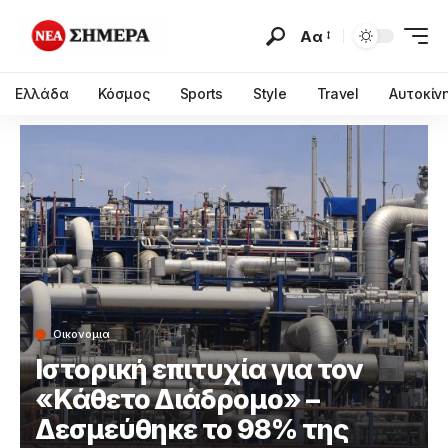
Αα
Ελλάδα
Κόσμος
Sports
Style
Travel
Αυτοκίν
Οικονομια
Ιστορική επιτυχία για τον
«Κάθετο Διάδρομο» –
Δεσμεύθηκε το 98% της