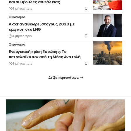
και συμβουλές ασφάλειας
4 μήνες πριν
Οικονομια
Aktor αναθεωρεί στόχους 2030 με
έμφαση στο LNG
3 μήνες πριν
Οικονομια
Ενεργειακή κρίση Ευρώπης: Το
πετρελαϊκό σοκ από τη Μέση Ανατολή
4 μήνες πριν
Δείξε περισσότερα