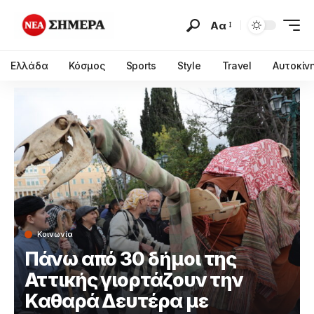
Αα
Ελλάδα
Κόσμος
Sports
Style
Travel
Αυτοκίν
Κοινωνία
Πάνω από 30 δήμοι της
Αττικής γιορτάζουν την
Καθαρά Δευτέρα με