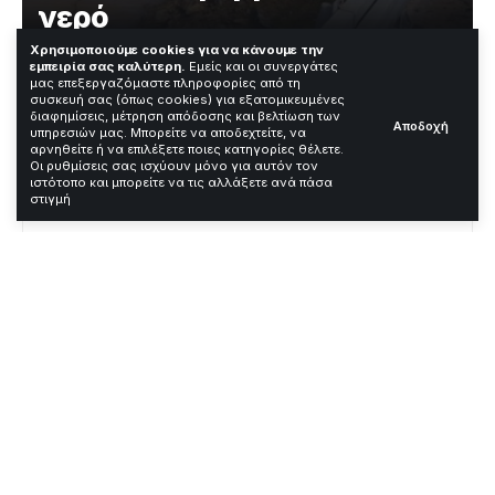
νερό
Χρησιμοποιούμε cookies για να κάνουμε την
εμπειρία σας καλύτερη.
Εμείς και οι συνεργάτες
Χρόνος Ανάγνωσης: 3 Λεπτά
μας επεξεργαζόμαστε πληροφορίες από τη
συσκευή σας (όπως cookies) για εξατομικευμένες
διαφημίσεις, μέτρηση απόδοσης και βελτίωση των
Αποδοχή
υπηρεσιών μας. Μπορείτε να αποδεχτείτε, να
—
αρνηθείτε ή να επιλέξετε ποιες κατηγορίες θέλετε.
Οι ρυθμίσεις σας ισχύουν μόνο για αυτόν τον
ιστότοπο και μπορείτε να τις αλλάξετε ανά πάσα
Contents
στιγμή
Ο Έβρος ξεχειλίζει: Εκατοντάδες χιλιάδες
στρέμματα κάτω από το νερό
Συντονισμένη αντιμετώπιση και προληπτικές
ενέργειες
Ανησυχητικές μετρήσεις και δραματικές
συνέπειες
Ηράκλειο: Ελεύθερος με περιοριστικούς
όρους ο 17χρονος