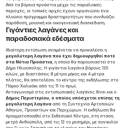
Από τα βόρεια προάστια μέχρι τις παραλιακές
περιοχές, οι τοπικές αρχές έχουν οργανώσει ένα
πλούσιο πρόγραμμα δραστηριοτήτων που συνδυάζει
παράδοση, μουσική και οικογενειακή διασκέδαση.
Γιγάντιες λαγάνες και
παραδοσιακά εδέσματα
Ιδιαίτερη εντύπωση αναμένεται να προκαλέσει η
μεγαλύτερη λαγάνα που έχει δημιουργηθεί ποτέ
στα Νότια Προάστια
, η οποία θα παρουσιαστεί στο
Δήμο Ηλιούπολης. Η γιγάντια λαγάνα βάρους 120
κιλών, με διαστάσεις 8 μέτρα μήκος και 4 μέτρα
πλάτος, θα αποτελέσει το κέντρο της εκδήλωσης στο
Πάρκο Χαλικάκι από τις 11 το πρωί.
Ανταγωνισμό στις εντυπωσιακές λαγάνες δίνει και ο
Δήμος Περιστερίου, ο οποίος υπόσχεται επίσης τη
μεγαλύτερη λαγάνα
από τη Συντεχνία Αρτοποιών
Αθηνών, Προαστίων και Περιχώρων. Η εκδήλωση θα
πραγματοποιηθεί στο Εκθεσιακό Κέντρο, στη στάση
μετρό Ανθούπολη, από τις 12 το μεσημέρι, με συναυλία
της Γωγώς Τσαμπά και το κλαρίνο του Νεκτάριου