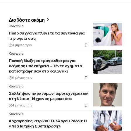
Διαβάστε ακόμη
Κοινωνία
Πόσο συχνά να πλένετε τα σεντόνια για
την υγεία σας
3 μήνες πριν
Κοινωνία
Ποινική δίωξη σε τραγουδίστρια για
οδήγηση υπό επήρεια – Πέντε οχήματα
κατεστράφησαν στο Κολωνάκι
6 μήνες πριν
Κοινωνία
Συλλήψεις παράνομων πυροτεχνημάτων
στη Νίκαια, 14χρονος με ρουκέτα
4 μήνες πριν
Κοινωνία
Αρχαιρεσίες Ιατρικού Συλλόγου Ρόδου: Η
«Νέα Ιατρική Συσπείρωση»