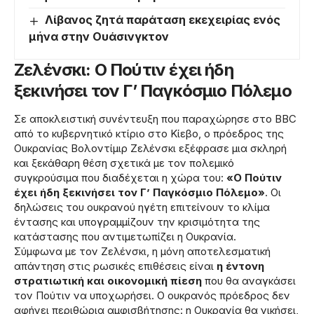
Λίβανος ζητά παράταση εκεχειρίας ενός
μήνα στην Ουάσινγκτον
Ζελένσκι: Ο Πούτιν έχει ήδη
ξεκινήσει τον Γ’ Παγκόσμιο Πόλεμο
Σε αποκλειστική συνέντευξη που παραχώρησε στο BBC
από το κυβερνητικό κτίριο στο Κίεβο, ο πρόεδρος της
Ουκρανίας Βολοντίμιρ Ζελένσκι εξέφρασε μια σκληρή
και ξεκάθαρη θέση σχετικά με τον πολεμικό
συγκρούσιμα που διαδέχεται η χώρα του:
«Ο Πούτιν
έχει ήδη ξεκινήσει τον Γ’ Παγκόσμιο Πόλεμο»
. Οι
δηλώσεις του ουκρανού ηγέτη επιτείνουν το κλίμα
έντασης και υπογραμμίζουν την κρισιμότητα της
κατάστασης που αντιμετωπίζει η Ουκρανία.
Σύμφωνα με τον Ζελένσκι, η μόνη αποτελεσματική
απάντηση στις ρωσικές επιθέσεις είναι
η έντονη
στρατιωτική και οικονομική πίεση
που θα αναγκάσει
τον Πούτιν να υποχωρήσει. Ο ουκρανός πρόεδρος δεν
αφήνει περιθώρια αμφισβήτησης: η Ουκρανία θα νικήσει,