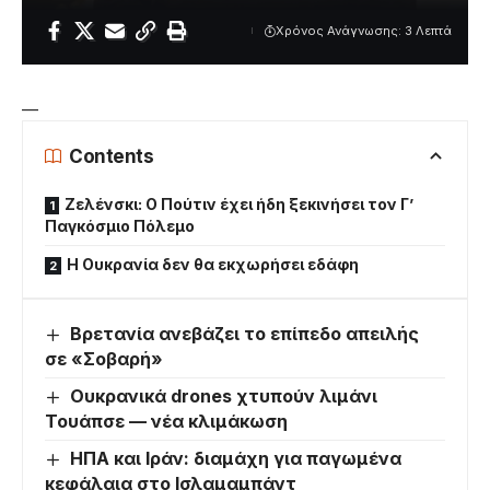
Χρόνος Ανάγνωσης: 3 Λεπτά
—
Contents
Ζελένσκι: Ο Πούτιν έχει ήδη ξεκινήσει τον Γ’
Παγκόσμιο Πόλεμο
Η Ουκρανία δεν θα εκχωρήσει εδάφη
Βρετανία ανεβάζει το επίπεδο απειλής
σε «Σοβαρή»
Ουκρανικά drones χτυπούν λιμάνι
Τουάπσε — νέα κλιμάκωση
ΗΠΑ και Ιράν: διαμάχη για παγωμένα
κεφάλαια στο Ισλαμαμπάντ