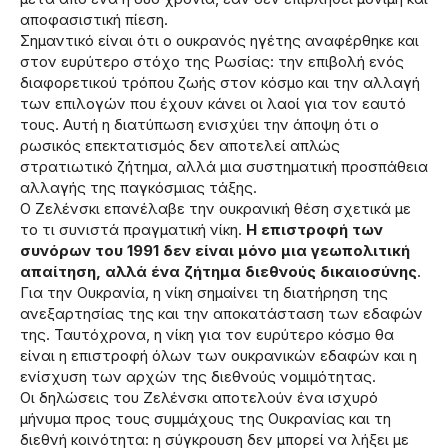
αποφασιστική πίεση.
Σημαντικό είναι ότι ο ουκρανός ηγέτης αναφέρθηκε και
στον ευρύτερο στόχο της Ρωσίας: την επιβολή ενός
διαφορετικού τρόπου ζωής στον κόσμο και την αλλαγή
των επιλογών που έχουν κάνει οι λαοί για τον εαυτό
τους. Αυτή η διατύπωση ενισχύει την άποψη ότι ο
ρωσικός επεκτατισμός δεν αποτελεί απλώς
στρατιωτικό ζήτημα, αλλά μια συστηματική προσπάθεια
αλλαγής της παγκόσμιας τάξης.
Ο Ζελένσκι επανέλαβε την ουκρανική θέση σχετικά με
το τι συνιστά πραγματική νίκη.
Η επιστροφή των
συνόρων του 1991 δεν είναι μόνο μια γεωπολιτική
απαίτηση, αλλά ένα ζήτημα διεθνούς δικαιοσύνης
.
Για την Ουκρανία, η νίκη σημαίνει τη διατήρηση της
ανεξαρτησίας της και την αποκατάσταση των εδαφών
της. Ταυτόχρονα, η νίκη για τον ευρύτερο κόσμο θα
είναι η επιστροφή όλων των ουκρανικών εδαφών και η
ενίσχυση των αρχών της διεθνούς νομιμότητας.
Οι δηλώσεις του Ζελένσκι αποτελούν ένα ισχυρό
μήνυμα προς τους συμμάχους της Ουκρανίας και τη
διεθνή κοινότητα: η σύγκρουση δεν μπορεί να λήξει με