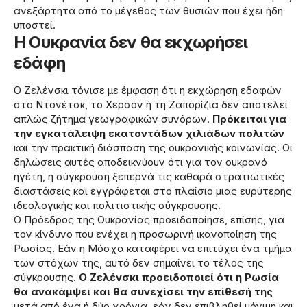
ανεξάρτητα από το μέγεθος των θυσιών που έχει ήδη
υποστεί.
Η Ουκρανία δεν θα εκχωρήσει
εδάφη
Ο Ζελένσκι τόνισε με έμφαση ότι η εκχώρηση εδαφών
στο Ντονέτσκ, το Χερσόν ή τη Ζαπορίζια δεν αποτελεί
απλώς ζήτημα γεωγραφικών συνόρων.
Πρόκειται για
την εγκατάλειψη εκατοντάδων χιλιάδων πολιτών
και την πρακτική διάσπαση της ουκρανικής κοινωνίας. Οι
δηλώσεις αυτές αποδεικνύουν ότι για τον ουκρανό
ηγέτη, η σύγκρουση ξεπερνά τις καθαρά στρατιωτικές
διαστάσεις και εγγράφεται στο πλαίσιο μιας ευρύτερης
ιδεολογικής και πολιτιστικής σύγκρουσης.
Ο Πρόεδρος της Ουκρανίας προειδοποίησε, επίσης, για
τον κίνδυνο που ενέχει η προσωρινή ικανοποίηση της
Ρωσίας. Εάν η Μόσχα καταφέρει να επιτύχει ένα τμήμα
των στόχων της, αυτό δεν σημαίνει το τέλος της
σύγκρουσης.
Ο Ζελένσκι προειδοποιεί ότι η Ρωσία
θα ανακάμψει και θα συνεχίσει την επίθεσή της
μετά από ένα ή δύο χρόνια, εάν δεν επιβληθεί μόνιμη και