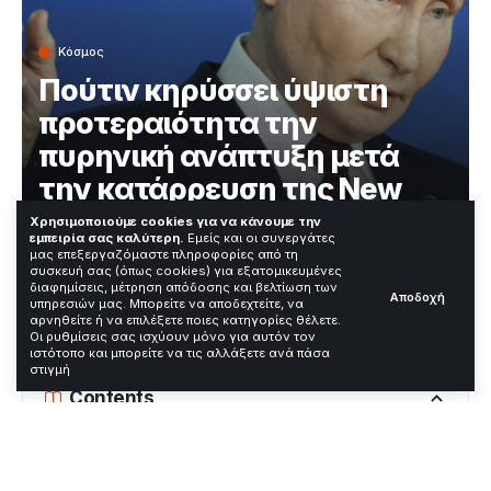
Κόσμος
Πούτιν κηρύσσει ύψιστη
προτεραιότητα την
πυρηνική ανάπτυξη μετά
την κατάρρευση της New
START
Χρησιμοποιούμε cookies για να κάνουμε την
εμπειρία σας καλύτερη.
Εμείς και οι συνεργάτες
μας επεξεργαζόμαστε πληροφορίες από τη
συσκευή σας (όπως cookies) για εξατομικευμένες
Χρόνος Ανάγνωσης: 3 Λεπτά
διαφημίσεις, μέτρηση απόδοσης και βελτίωση των
Αποδοχή
υπηρεσιών μας. Μπορείτε να αποδεχτείτε, να
αρνηθείτε ή να επιλέξετε ποιες κατηγορίες θέλετε.
Οι ρυθμίσεις σας ισχύουν μόνο για αυτόν τον
—
ιστότοπο και μπορείτε να τις αλλάξετε ανά πάσα
στιγμή
Contents
Πούτιν: Ύψιστη προτεραιότητα η πυρηνική
ενίσχυση της Ρωσίας