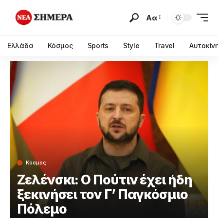
Αα
Ελλάδα
Κόσμος
Sports
Style
Travel
Αυτοκίν
Κόσμος
Ζελένσκι: Ο Πούτιν έχει ήδη
ξεκινήσει τον Γ’ Παγκόσμιο
Πόλεμο