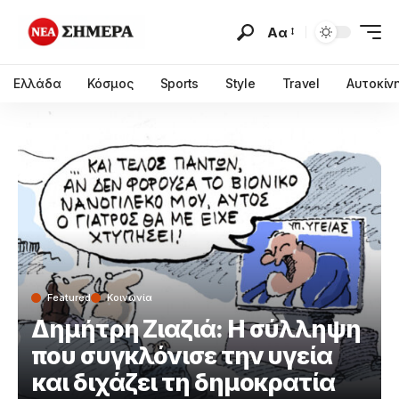
Αα
Ελλάδα
Κόσμος
Sports
Style
Travel
Αυτοκίν
Featured
Κοινωνία
Δημήτρη Ζιαζιά: Η σύλληψη
που συγκλόνισε την υγεία
και διχάζει τη δημοκρατία