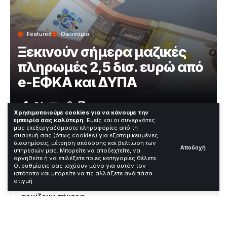
Featured
Οικονομια
Ξεκινούν σήμερα μαζικές
πληρωμές 2,5 δισ. ευρώ από
e-ΕΦΚΑ και ΔΥΠΑ
Χρόνος Ανάγνωσης: 2 Λεπτά
Χρησιμοποιούμε cookies για να κάνουμε την
εμπειρία σας καλύτερη.
Εμείς και οι συνεργάτες
μας επεξεργαζόμαστε πληροφορίες από τη
συσκευή σας (όπως cookies) για εξατομικευμένες
—
διαφημίσεις, μέτρηση απόδοσης και βελτίωση των
Αποδοχή
υπηρεσιών μας. Μπορείτε να αποδεχτείτε, να
αρνηθείτε ή να επιλέξετε ποιες κατηγορίες θέλετε.
Contents
Οι ρυθμίσεις σας ισχύουν μόνο για αυτόν τον
ιστότοπο και μπορείτε να τις αλλάξετε ανά πάσα
στιγμή
Μαζικές πληρωμές συντάξεων και επιδομάτων
αρχίζουν σήμερα
Αναλυτικό χρονοδιάγραμμα πληρωμών