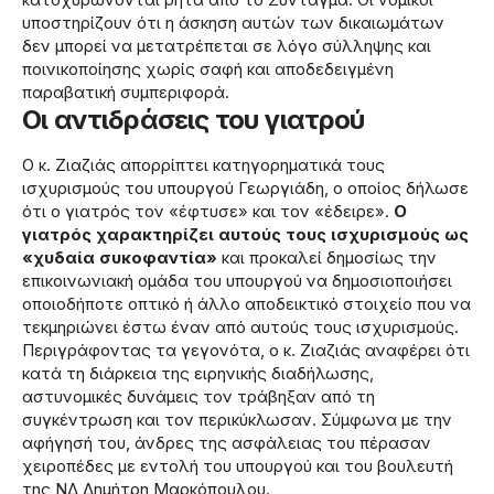
υποστηρίζουν ότι η άσκηση αυτών των δικαιωμάτων
δεν μπορεί να μετατρέπεται σε λόγο σύλληψης και
ποινικοποίησης χωρίς σαφή και αποδεδειγμένη
παραβατική συμπεριφορά.
Οι αντιδράσεις του γιατρού
Ο κ. Ζιαζιάς απορρίπτει κατηγορηματικά τους
ισχυρισμούς του υπουργού Γεωργιάδη, ο οποίος δήλωσε
ότι ο γιατρός τον «έφτυσε» και τον «έδειρε».
Ο
γιατρός χαρακτηρίζει αυτούς τους ισχυρισμούς ως
«χυδαία συκοφαντία»
και προκαλεί δημοσίως την
επικοινωνιακή ομάδα του υπουργού να δημοσιοποιήσει
οποιοδήποτε οπτικό ή άλλο αποδεικτικό στοιχείο που να
τεκμηριώνει έστω έναν από αυτούς τους ισχυρισμούς.
Περιγράφοντας τα γεγονότα, ο κ. Ζιαζιάς αναφέρει ότι
κατά τη διάρκεια της ειρηνικής διαδήλωσης,
αστυνομικές δυνάμεις τον τράβηξαν από τη
συγκέντρωση και τον περικύκλωσαν. Σύμφωνα με την
αφήγησή του, άνδρες της ασφάλειας του πέρασαν
χειροπέδες με εντολή του υπουργού και του βουλευτή
της ΝΔ Δημήτρη Μαρκόπουλου.