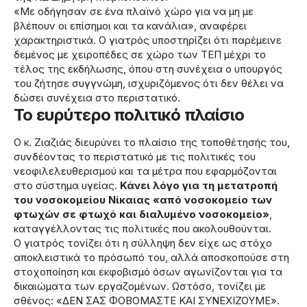
«Με οδήγησαν σε ένα πλαϊνό χώρο για να μη με
βλέπουν οι επίσημοι και τα κανάλια», αναφέρει
χαρακτηριστικά. Ο γιατρός υποστηρίζει ότι παρέμεινε
δεμένος με χειροπέδες σε χώρο των ΤΕΠ μέχρι το
τέλος της εκδήλωσης, όπου στη συνέχεια ο υπουργός
του ζήτησε συγγνώμη, ισχυριζόμενος ότι δεν θέλει να
δώσει συνέχεια στο περιστατικό.
Το ευρύτερο πολιτικό πλαίσιο
Ο κ. Ζιαζιάς διευρύνει το πλαίσιο της τοποθέτησής του,
συνδέοντας το περιστατικό με τις πολιτικές του
νεοφιλελευθερισμού και τα μέτρα που εφαρμόζονται
στο σύστημα υγείας.
Κάνει λόγο για τη μετατροπή
του νοσοκομείου Νίκαιας «από νοσοκομείο των
φτωχών σε φτωχό και διαλυμένο νοσοκομείο»
,
καταγγέλλοντας τις πολιτικές που ακολουθούνται.
Ο γιατρός τονίζει ότι η σύλληψη δεν είχε ως στόχο
αποκλειστικά το πρόσωπό του, αλλά αποσκοπούσε στη
στοχοποίηση και εκφοβισμό όσων αγωνίζονται για τα
δικαιώματα των εργαζομένων. Ωστόσο, τονίζει με
σθένος: «ΔΕΝ ΣΑΣ ΦΟΒΟΜΑΣΤΕ ΚΑΙ ΣΥΝΕΧΙΖΟΥΜΕ».