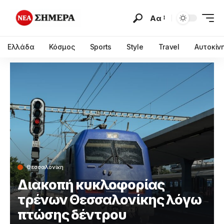
Αα
Ελλάδα
Κόσμος
Sports
Style
Travel
Αυτοκίν
Θεσσαλονίκη
Διακοπή κυκλοφορίας
τρένων Θεσσαλονίκης λόγω
πτώσης δέντρου