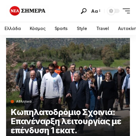
Αα
Ελλάδα
Κόσμος
Sports
Style
Travel
Αυτοκίν
Αθλητικά
Κωπηλατοδρόμιο Σχοινιά:
Επανέναρξη λειτουργίας με
επένδυση 1 εκατ.