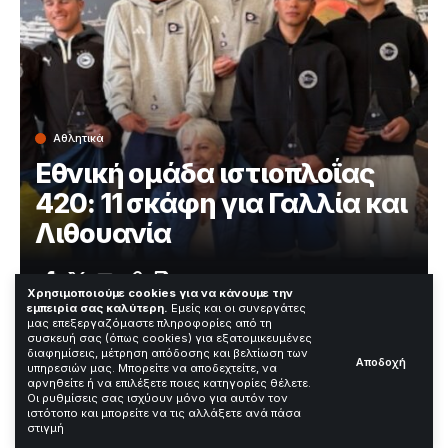
Αθλητικά
Εθνική ομάδα ιστιοπλοΐας
420: 11 σκάφη για Γαλλία και
Λιθουανία
Χρόνος Ανάγνωσης: 3 Λεπτά
Χρησιμοποιούμε cookies για να κάνουμε την
εμπειρία σας καλύτερη.
Εμείς και οι συνεργάτες
μας επεξεργαζόμαστε πληροφορίες από τη
συσκευή σας (όπως cookies) για εξατομικευμένες
Έντεκα σκάφη της κατηγορίας 420 αποτελούν την
διαφημίσεις, μέτρηση απόδοσης και βελτίωση των
Αποδοχή
υπηρεσιών μας. Μπορείτε να αποδεχτείτε, να
εθνική ομάδα ιστιοπλοΐας
που θα εκπροσωπήσει την
αρνηθείτε ή να επιλέξετε ποιες κατηγορίες θέλετε.
Ελλάδα στο παγκόσμιο πρωτάθλημα της Γαλλίας και
Οι ρυθμίσεις σας ισχύουν μόνο για αυτόν τον
στο ευρωπαϊκό της Λιθουανίας. Η σύνθεση της ομάδας
ιστότοπο και μπορείτε να τις αλλάξετε ανά πάσα
στιγμή
προέκυψε μετά από δύο open αγώνες με τη συμμετοχή