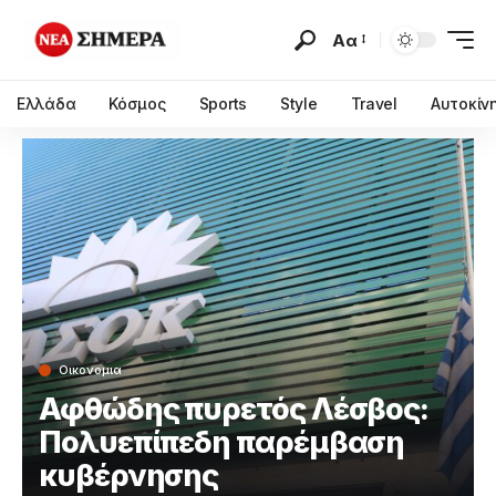
Αα
Ελλάδα
Κόσμος
Sports
Style
Travel
Αυτοκίν
Οικονομια
Αφθώδης πυρετός Λέσβος:
Πολυεπίπεδη παρέμβαση
κυβέρνησης