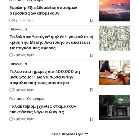
Featured
Οικονομια
Ευρώπη: Έξι εβδομάδες καυσίμων
αεροσκαφών απομένουν
4 μήνες πριν
Οικονομια
Το δολάριο “φεύγει” ψηλά: Η γεωπολιτική
κρίση της Μέσης Ανατολής ανακατεύει
τις παγκόσμιες αγορές
5 μήνες πριν
Οικονομια
Τελευταία ημέρες για 400.000 μη
μισθωτούς: Πώς να σώσουν την
ασφαλιστική τους ικανότητα
5 μήνες πριν
Featured
Οικονομια
Γαλακτοβιομηχανίες σταματούν
επεκτάσεις λόγω ευλογιάς
5 μήνες πριν
Δείξε περισσότερα