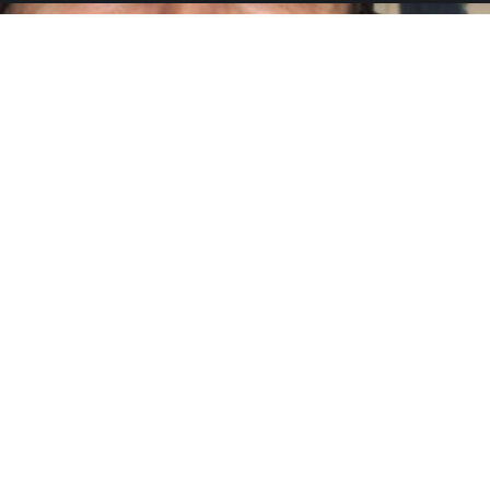
ήσης: «Δεν θεωρώ 
ς»
α ειλικρινή ομολογία για τον ρόλο του ως πατέρας στ
ς ηθοποιός μίλησε ανοιχτά για τη σχέση του με τον γι