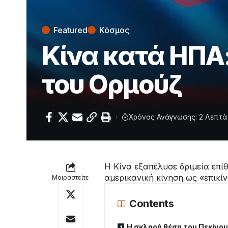
Featured
Κόσμος
Κίνα κατά ΗΠΑ:
του Ορμούζ
Χρόνος Ανάγνωσης: 2 Λεπτά
Η Κίνα εξαπέλυσε δριμεία επί
αμερικανική κίνηση ως «επικί
Μοιραστείτε
Contents
Η σκληρή θέση του Πεκίνου