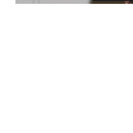
Κόσμος
Ιωάννης Παπαζ
καλός μπαμπά
Χρόνος Ανάγνωσης: 3 Λεπτά
Ο Ιωάννης Παπαζήσης έκανε μι
Πάσχα, 14 Απριλίου, ο γνωστό
Μοιραστείτε
Αδαμοπούλου.