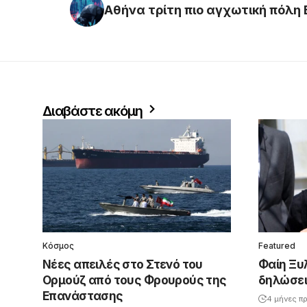
Αθήνα τρίτη πιο αγχωτική πόλη
Διαβάστε ακόμη
Κόσμος
Featured
Νέες απειλές στο Στενό του
Φαίη Ξυ
Ορμούζ από τους Φρουρούς της
δηλώσεις
Επανάστασης
4 μήνες πρ