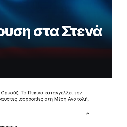
ουση στα Στενά
 Ορμούζ. Το Πεκίνο καταγγέλλει την
θραυστες ισορροπίες στη Μέση Ανατολή.
 κινήσεις