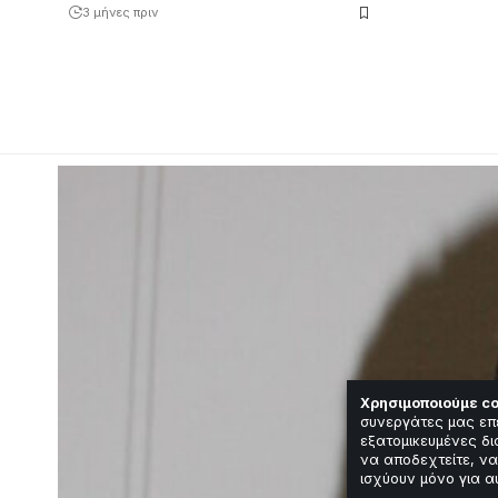
3 μήνες πριν
Χρησιμοποιούμε co
συνεργάτες μας επ
εξατομικευμένες δι
να αποδεχτείτε, να
ισχύουν μόνο για α