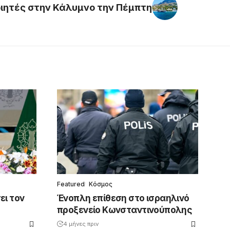
ιητές στην Κάλυμνο την Πέμπτη
Featured
Κόσμος
ει τον
Ένοπλη επίθεση στο ισραηλινό
προξενείο Κωνσταντινούπολης
4 μήνες πριν