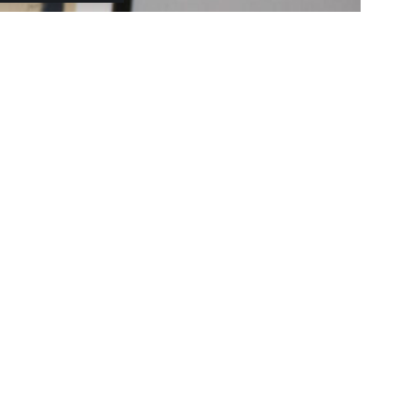
ότι είμαι
ην εκπομπή «Happy Day». Την Τρίτη του
ο του και την πρώην σύντροφό του, Βανέσα