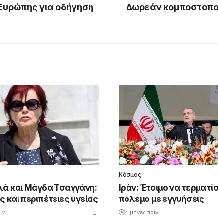
 Ευρώπης για οδήγηση
Δωρεάν κομποστοπο
Κόσμος
λά και Μάγδα Τσαγγάνη:
Ιράν: Έτοιμο να τερματίσ
 και περιπέτειες υγείας
πόλεμο με εγγυήσεις
ιν
4 μήνες πριν