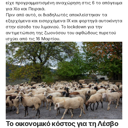
είχε προγραμματισμένη αναχώρηση στις 6 το απόγευμα
για Χίο και Πειραιά.
Πριν από αυτό, οι διαδηλωτές αποκλείστηκαν τα
εξερχόμενα και εισερχόμενα ΙΧ και φορτηγά αυτοκίνητα
στην είσοδο του λιμανιού. Το lockdown για την
αντιμετώπιση της ζωονόσου του αφθώδους πυρετού
ισχύει από τις 16 Μαρτίου.
Το οικονομικό κόστος για τη Λέσβο