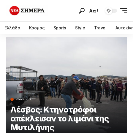
Αα
Ελλάδα
Κόσμος
Sports
Style
Travel
Αυτοκίν
Κοινωνία
Λέσβος: Κτηνοτρόφοι
απέκλεισαν το λιμάνι της
Μυτιλήνης