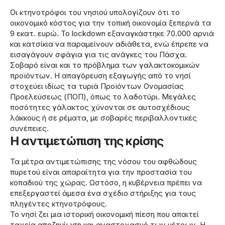
Οι κτηνοτρόφοι του νησιού υπολογίζουν ότι το
οικονομικό κόστος για την τοπική οικονομία ξεπερνά τα
9 εκατ. ευρώ. Το lockdown εξαναγκάστηκε 70.000 αρνιά
και κατσίκια να παραμείνουν αδιάθετα, ενώ έπρεπε να
εισαγάγουν σφάγια για τις ανάγκες του Πάσχα.
Σοβαρό είναι και το πρόβλημα των γαλακτοκομικών
προϊόντων. Η απαγόρευση εξαγωγής από το νησί
στοχεύει ιδίως τα τυριά Προϊόντων Ονομασίας
Προελεύσεως (ΠΟΠ), όπως το λαδοτύρι. Μεγάλες
ποσότητες γάλακτος χύνονται σε αυτοσχέδιους
λάκκους ή σε ρέματα, με σοβαρές περιβαλλοντικές
συνέπειες.
Η αντιμετώπιση της κρίσης
Τα μέτρα αντιμετώπισης της νόσου του αφθώδους
πυρετού είναι απαραίτητα για την προστασία του
κοπαδιού της χώρας. Ωστόσο, η κυβέρνεια πρέπει να
επεξεργαστεί άμεσα ένα σχέδιο στήριξης για τους
πληγέντες κτηνοτρόφους.
Το νησί ζει μια ιστορική οικονομική πίεση που απαιτεί
ταχεία αποζημίωση και αναστοχασμό των μέτρων. Η