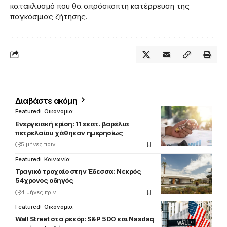
κατακλυσμό που θα απρόσκοπτη κατέρρευση της
παγκόσμιας ζήτησης.
Διαβάστε ακόμη
Featured
Οικονομια
Ενεργειακή κρίση: 11 εκατ. βαρέλια
πετρελαίου χάθηκαν ημερησίως
5 μήνες πριν
Featured
Κοινωνία
Τραγικό τροχαίο στην Έδεσσα: Νεκρός
54χρονος οδηγός
4 μήνες πριν
Featured
Οικονομια
Wall Street στα ρεκόρ: S&P 500 και Nasdaq