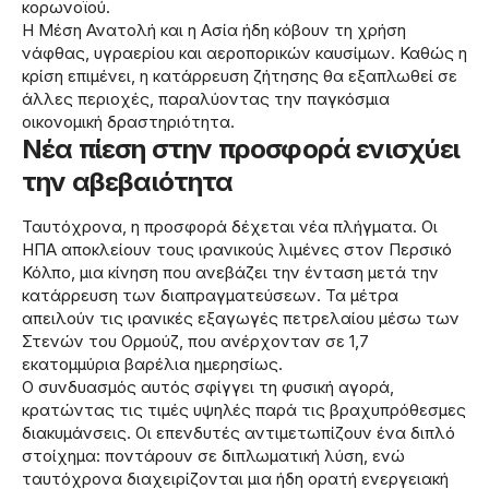
κορωνοϊού.
Η Μέση Ανατολή και η Ασία ήδη κόβουν τη χρήση
νάφθας, υγραερίου και αεροπορικών καυσίμων. Καθώς η
κρίση επιμένει, η κατάρρευση ζήτησης θα εξαπλωθεί σε
άλλες περιοχές, παραλύοντας την παγκόσμια
οικονομική δραστηριότητα.
Νέα πίεση στην προσφορά ενισχύει
την αβεβαιότητα
Ταυτόχρονα, η προσφορά δέχεται νέα πλήγματα. Οι
ΗΠΑ αποκλείουν τους ιρανικούς λιμένες στον Περσικό
Κόλπο, μια κίνηση που ανεβάζει την ένταση μετά την
κατάρρευση των διαπραγματεύσεων. Τα μέτρα
απειλούν τις ιρανικές εξαγωγές πετρελαίου μέσω των
Στενών του Ορμούζ, που ανέρχονταν σε 1,7
εκατομμύρια βαρέλια ημερησίως.
Ο συνδυασμός αυτός σφίγγει τη φυσική αγορά,
κρατώντας τις τιμές υψηλές παρά τις βραχυπρόθεσμες
διακυμάνσεις. Οι επενδυτές αντιμετωπίζουν ένα διπλό
στοίχημα: ποντάρουν σε διπλωματική λύση, ενώ
ταυτόχρονα διαχειρίζονται μια ήδη ορατή ενεργειακή