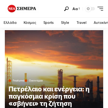
Αα
Ελλάδα
Κόσμος
Sports
Style
Travel
Αυτοκίν
Featured
Οικονομια
Πετρέλαιο και ενέργεια: η
παγκόσμια κρίση που
«σβήνει» τη ζήτηση