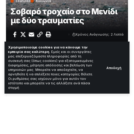
Featured
Κοινωνία
Σοβαρό τροχαίο στο Μενίδι
με δύο τραυματίες
Χρόνος Ανάγνωσης: 2 Λεπτά
Χρησιμοποιούμε cookies για να κάνουμε την
εμπειρία σας καλύτερη.
Εμείς και οι συνεργάτες
Σοβαρό τροχαίο συγκλόνισε το Μενίδι την Τρίτη το
μας επεξεργαζόμαστε πληροφορίες από τη
συσκευή σας (όπως cookies) για εξατομικευμένες
πρωί. Δύο οχήματα συγκρούστηκαν στη λεωφόρο
διαφημίσεις, μέτρηση απόδοσης και βελτίωση των
Αποδοχή
Δημοκρατίας περίπου στις 10:00, με τραγικές συνέπειες
υπηρεσιών μας. Μπορείτε να αποδεχτείτε, να
για τους επιβάτες.
αρνηθείτε ή να επιλέξετε ποιες κατηγορίες θέλετε.
Οι ρυθμίσεις σας ισχύουν μόνο για αυτόν τον
ιστότοπο και μπορείτε να τις αλλάξετε ανά πάσα
Contents
στιγμή
Τι ακριβώς συνέβη στο τροχαίο
Κυκλοφοριακή κατάσταση στην εθνική οδό
Ένδειξη ανάγκης για αυστηρότερα μέτρα
ασφαλείας