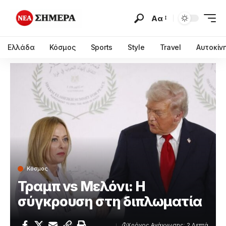
Αα
Ελλάδα
Κόσμος
Sports
Style
Travel
Αυτοκίν
Κόσμος
Τραμπ vs Μελόνι: Η
σύγκρουση στη διπλωματία
Χρόνος Ανάγνωσης: 2 Λεπτά