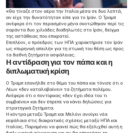
«Θα τίναζε στον αέρα την Ιταλία μέσα σε δυο λεπτά,
αν είχε την δυνατότητα» είπε για το Ιράν. Ο Τραμπ
ανέφερε ότι τον περασμένο μήνα σκοτώθηκαν περί τις
σαράντα δυο χιλιάδες διαδηλωτές στο Ιράν, δείγμα
της αστάθειας που επικρατεί.
Επιπλέον, ο πρόεδρος των ΗΠΑ χαρακτήρισε τον Ιράν
ως «πυρηνική απειλή» για τη στωική του θέση ως προς
τα διεθνή ζητήματα ασφάλειας.
Η αντίδραση για τον πάπα και η
διπλωματική κρίση
Ο Τραμπ επανήλθε στο θέμα του πάπα και τόνισε ότι ο
Λέων «δεν καταλαβαίνει» τα ζητήματα πολέμου.
Ανέφερε ότι ο ποντίφικας «δεν έχει ιδέα του τι
συμβαίνει» και δεν έπρεπε να κάνει δηλώσεις για
στρατηγικά ζητήματα.
Η κόντρα μεταξύ Τραμπ και Μελόνι ανοίγει νέα
κεφάλαια στις διακρατικές σχέσεις μεταξύ ΗΠΑ και
Ιταλίας. Παραμένει να φανεί πώς θα εξελιχθεί αυτή η
διπλωματική σύγκρουση και αν θα επηρεάσει τη