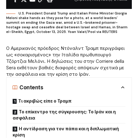
U.S. President Donald Trump and Italian Prime Minister Giorgia
Meloni shake hands as they pose for a photo, at a world leaders'
summit on ending the Gaza war, amid a U.S.-brokered prisoner-
hostage swap and ceasefire deal between Israel and Hamas, in Sharm
el-Sheikh, Egypt, October 13, 2025. Yoan Valat/Pool via REUTERS
Ο Αμερικανός πρόεδρος Ντόναλντ Τραμπ περιγράφει
ως «σοκαρισμένος» την Ιταλίδα πρωθυπουργό
Τζόρτζια Μελόνι. Η δηλώσεις του στην Corriere della
Sera εκθέτουν βαθιές διαφορές απόψεων σχετικά με
την ασφάλεια και την κρίση στο Ιράν.
Contents
Τι ακριβώς είπε ο Τραμπ
Το επίκεντρο της σύγκρουσης: Το Ιράν και η
ασφάλεια
Η αντίδραση για τον πάπα και η διπλωματική
κρίση