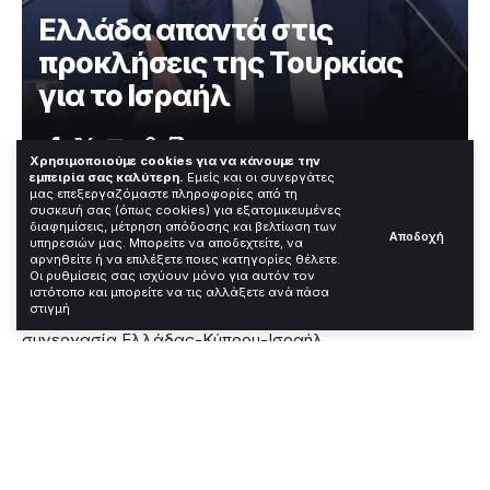
Ελλάδα απαντά στις
προκλήσεις της Τουρκίας
για το Ισραήλ
Χρόνος Ανάγνωσης: 2 Λεπτά
Χρησιμοποιούμε cookies για να κάνουμε την
εμπειρία σας καλύτερη.
Εμείς και οι συνεργάτες
μας επεξεργαζόμαστε πληροφορίες από τη
συσκευή σας (όπως cookies) για εξατομικευμένες
Η Αθήνα εξέπεμψε σήμερα καθαρό μήνυμα ότι δεν
διαφημίσεις, μέτρηση απόδοσης και βελτίωση των
Αποδοχή
υπηρεσιών μας. Μπορείτε να αποδεχτείτε, να
δέχεται υποδείξεις στη διαμόρφωση της εξωτερικής
αρνηθείτε ή να επιλέξετε ποιες κατηγορίες θέλετε.
της πολιτικής. Το υπουργείο Εξωτερικών απάντησε με
Οι ρυθμίσεις σας ισχύουν μόνο για αυτόν τον
σκληρή ανακοίνωση στις δηλώσεις του τουρκικού
ιστότοπο και μπορείτε να τις αλλάξετε ανά πάσα
στιγμή
υπουργού Εξωτερικών Χακάν Φιντάν για τη
συνεργασία Ελλάδας-Κύπρου-Ισραήλ.
Contents
Οι τουρκικές κατηγορίες για περικύκλωση
Η άμεση απάντηση της Αθήνας