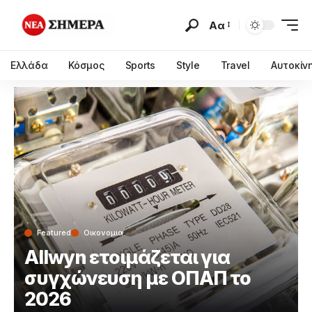
Αα
Ελλάδα
Κόσμος
Sports
Style
Travel
Αυτοκίν
Featured
Οικονομια
Allwyn ετοιμάζεται για
συγχώνευση με ΟΠΑΠ το
2026