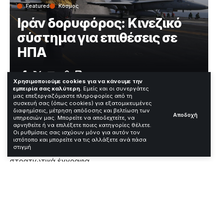
Featured
Κόσμος
Ιράν δορυφόρος: Κινεζικό
σύστημα για επιθέσεις σε
ΗΠΑ
Χρόνος Ανάγνωσης: 3 Λεπτά
Χρησιμοποιούμε cookies για να κάνουμε την
εμπειρία σας καλύτερη.
Εμείς και οι συνεργάτες
μας επεξεργαζόμαστε πληροφορίες από τη
συσκευή σας (όπως cookies) για εξατομικευμένες
Το Ιράν χρησιμοποίησε κρυφά έναν κινεζικό
διαφημίσεις, μέτρηση απόδοσης και βελτίωση των
Αποδοχή
υπηρεσιών μας. Μπορείτε να αποδεχτείτε, να
κατασκοπευτικό δορυφόρο για να στοχοθετήσει
αρνηθείτε ή να επιλέξετε ποιες κατηγορίες θέλετε.
αμερικανικές στρατιωτικές βάσεις στη Μέση Ανατολή.
Οι ρυθμίσεις σας ισχύουν μόνο για αυτόν τον
Η αποκάλυψη έρχεται από ερευνητική δημοσίευση των
ιστότοπο και μπορείτε να τις αλλάξετε ανά πάσα
στιγμή
Financial Times που βασίζεται σε διαρρευμένα ιρανικά
στρατιωτικά έγγραφα.
Contents
Ο δορυφόρος TEE-01B και η απόκτησή του