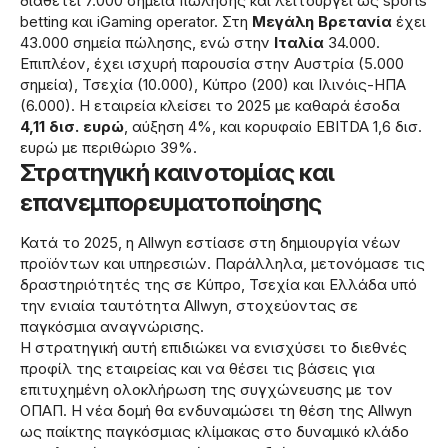
διαθέτει 7.000 σημεία πώλησης και λειτουργεί ως sports
betting και iGaming operator. Στη
Μεγάλη Βρετανία
έχει
43.000 σημεία πώλησης, ενώ στην
Ιταλία
34.000.
Επιπλέον, έχει ισχυρή παρουσία στην Αυστρία (5.000
σημεία), Τσεχία (10.000), Κύπρο (200) και Ιλινόις-ΗΠΑ
(6.000). Η εταιρεία κλείσει το 2025 με καθαρά έσοδα
4,11 δισ. ευρώ
, αύξηση 4%, και κορυφαίο EBITDA 1,6 δισ.
ευρώ με περιθώριο 39%.
Στρατηγική καινοτομίας και
επανεμπορευματοποίησης
Κατά το 2025, η Allwyn εστίασε στη δημιουργία νέων
προϊόντων και υπηρεσιών. Παράλληλα, μετονόμασε τις
δραστηριότητές της σε Κύπρο, Τσεχία και Ελλάδα υπό
την ενιαία ταυτότητα Allwyn, στοχεύοντας σε
παγκόσμια αναγνώρισης.
Η στρατηγική αυτή επιδιώκει να ενισχύσει το διεθνές
προφίλ της εταιρείας και να θέσει τις βάσεις για
επιτυχημένη ολοκλήρωση της συγχώνευσης με τον
ΟΠΑΠ. Η νέα δομή θα ενδυναμώσει τη θέση της Allwyn
ως παίκτης παγκόσμιας κλίμακας στο δυναμικό κλάδο