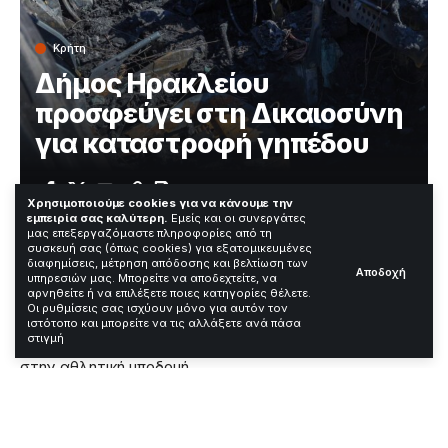
Κρήτη
Δήμος Ηρακλείου
προσφεύγει στη Δικαιοσύνη
για καταστροφή γηπέδου
Χρόνος Ανάγνωσης: 2 Λεπτά
Χρησιμοποιούμε cookies για να κάνουμε την
εμπειρία σας καλύτερη.
Εμείς και οι συνεργάτες
μας επεξεργαζόμαστε πληροφορίες από τη
συσκευή σας (όπως cookies) για εξατομικευμένες
Το γήπεδο της Φορτέτσας στο Ηράκλειο υπέστη
διαφημίσεις, μέτρηση απόδοσης και βελτίωση των
Αποδοχή
υπηρεσιών μας. Μπορείτε να αποδεχτείτε, να
εκτεταμένες ζημιές μετά από πυρκαγιά
αρνηθείτε ή να επιλέξετε ποιες κατηγορίες θέλετε.
αυτοκινήτου που εκδηλώθηκε εντός του χώρου.
Ο
Οι ρυθμίσεις σας ισχύουν μόνο για αυτόν τον
Δήμος εξετάζει προσφυγή στη Δικαιοσύνη για το
ιστότοπο και μπορείτε να τις αλλάξετε ανά πάσα
στιγμή
πρωτοφανές περιστατικό που προκάλεσε καταστροφή
στην αθλητική υποδομή.
Contents