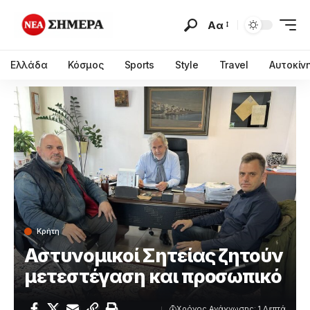
Αα
Ελλάδα
Κόσμος
Sports
Style
Travel
Αυτοκίν
Κρήτη
Αστυνομικοί Σητείας ζητούν
μετεστέγαση και προσωπικό
Χρόνος Ανάγνωσης: 1 Λεπτά