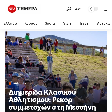
Αα
Ελλάδα
Κόσμος
Sports
Style
Travel
Αυτοκίν
Αθλητικά
Διημερίδα Κλασικού
Αθλητισμού: Ρεκόρ
συμμετοχών στη Μεσσήνη