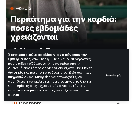
Αθλητικά
Περπάτημα για την καρδιά:
πόσες εβδομάδες
χρειάζονται
Χρόνος Ανάγνωσης: 2 Λεπτά
Χρησιμοποιούμε cookies για να κάνουμε την
εμπειρία σας καλύτερη.
Εμείς και οι συνεργάτες
μας επεξεργαζόμαστε πληροφορίες από τη
συσκευή σας (όπως cookies) για εξατομικευμένες
Το περπάτημα είναι ένα από τα πιο αποτελεσματικά
διαφημίσεις, μέτρηση απόδοσης και βελτίωση των
Αποδοχή
υπηρεσιών μας. Μπορείτε να αποδεχτείτε, να
μέσα για τη βελτίωση της καρδιακής υγείας. Τι λέει η
αρνηθείτε ή να επιλέξετε ποιες κατηγορίες θέλετε.
έρευνα για τις εβδομάδες που απαιτούνται για να
Οι ρυθμίσεις σας ισχύουν μόνο για αυτόν τον
δούμε αποτελέσματα;
ιστότοπο και μπορείτε να τις αλλάξετε ανά πάσα
στιγμή
Contents
Η απλή συνήθεια που αλλάζει τα πάντα
Οι συνήθειες που κάνουν διαφορά στην καρδία