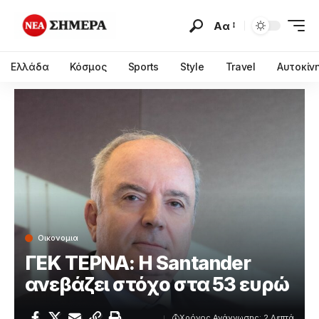
Αα
Ελλάδα
Κόσμος
Sports
Style
Travel
Αυτοκίν
Οικονομια
ΓΕΚ ΤΕΡΝΑ: Η Santander
ανεβάζει στόχο στα 53 ευρώ
Χρόνος Ανάγνωσης: 2 Λεπτά