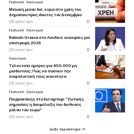
Featured
Οικονομια
Μείωση μισού δισ. ευρώ στα χρέη του
Δημοσίου προς ιδιώτες τον Δεκέμβριο
6 μήνες πριν
Featured
Οικονομια
Rebrain Greece στο Λονδίνο: ευκαιρίες για
επιστροφή 2026
3 μήνες πριν
Οικονομια
Τελευταία ημέρες για 400.000 μη
μισθωτούς: Πώς να σώσουν την
ασφαλιστική τους ικανότητα
5 μήνες πριν
Featured
Οικονομια
Πιερρακάκης στο Eurogroup: “Ζωτικής
σημασίας η διαφύλαξη του διεθνούς
ρόλου του ευρώ”
6 μήνες πριν
Δείξε περισσότερα