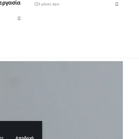
νεργασία
3 μήνες πριν
Αποδοχή
τε