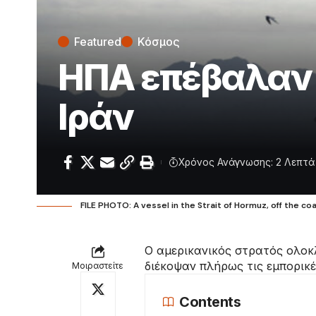
Featured
Κόσμος
ΗΠΑ επέβαλαν 
Ιράν
Χρόνος Ανάγνωσης: 2 Λεπτά
FILE PHOTO: A vessel in the Strait of Hormuz, off the c
Ο αμερικανικός στρατός ολοκλ
διέκοψαν πλήρως τις εμπορικ
Μοιραστείτε
Contents