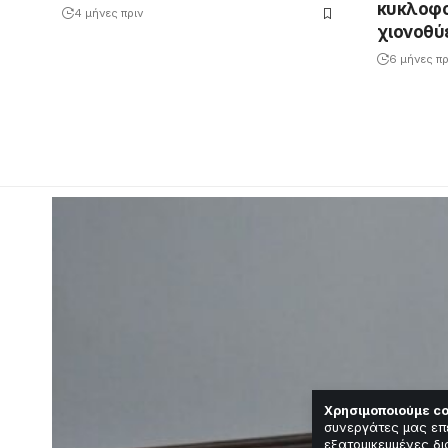
κυκλοφο
4 μήνες πριν
χιονοθύ
6 μήνες πρ
Χρησιμοποιούμε co
συνεργάτες μας επ
εξατομικευμένες δι