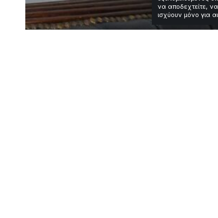
να αποδεχτείτε, να
ισχύουν μόνο για α
Κόσμος
Ιράν: Πρώτη εκ
κατά του καθε
Χρόνος Ανάγνωσης: 2 Λεπτά
Το Ιράν προχωρά σε μία ιστορ