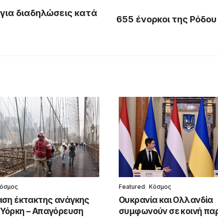
 για διαδηλώσεις κατά
655 ένορκοι της Ρόδου
όσμος
Featured
Κόσμος
ση έκτακτης ανάγκης
Ουκρανία και Ολλανδία
 Υόρκη – Απαγόρευση
συμφωνούν σε κοινή π