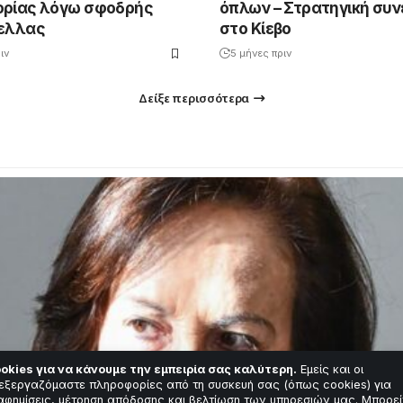
ρίας λόγω σφοδρής
όπλων – Στρατηγική συ
ελλας
στο Κίεβο
ιν
5 μήνες πριν
Δείξε περισσότερα
okies για να κάνουμε την εμπειρία σας καλύτερη.
Εμείς και οι
εξεργαζόμαστε πληροφορίες από τη συσκευή σας (όπως cookies) για
αφημίσεις, μέτρηση απόδοσης και βελτίωση των υπηρεσιών μας. Μπορεί