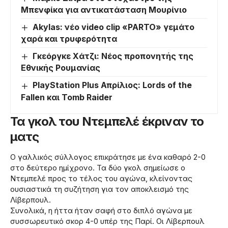
Μπενφίκα για αντικατάσταση Μουρίνιο
Akylas: νέο video clip «PARTO» γεμάτο
χαρά και τρυφερότητα
Γκεόργκε Χάτζι: Νέος προπονητής της
Εθνικής Ρουμανίας
PlayStation Plus Απρίλιος: Lords of the
Fallen και Tomb Raider
Τα γκολ του Ντεμπελέ έκριναν το
ματς
Ο γαλλικός σύλλογος επικράτησε με ένα καθαρό 2-0
στο δεύτερο ημίχρονο. Τα δύο γκολ σημείωσε ο
Ντεμπελέ προς το τέλος του αγώνα, κλείνοντας
ουσιαστικά τη συζήτηση για τον αποκλεισμό της
Λίβερπουλ.
Συνολικά, η ήττα ήταν σαφή στο διπλό αγώνα με
συσσωρευτικό σκορ 4-0 υπέρ της Παρί. Οι Λίβερπουλ