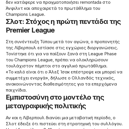
δεν κατάφερε να πραγματοποιήσει remontada στο
Άνφιλντ και αποχαιρετά το πρωτάθλημα του
Champions League.
Σλοτ: Στόχος η πρώτη πεντάδα της
Premier League
Στη συνέντευξη Τύπου μετά τον αγώνα, ο προπονητής
της Λίβερπουλ εστίασε στις εγχώριες διοργανώσεις.
Τονίστηκε ότι για να παίξουν ξανά στη League Phase
του Champions League, πρέπει να ολοκληρώσουν
τουλάχιστον πέμπτοι στο αγγλικό πρωτάθλημα.
«Το καλό είναι ότι ο Άλεξ Ίσακ επέστρεψε και μπορεί να
συμμετέχει ενεργά», δήλωσε ο Ολλανδός τεχνικός,
ανακοινώνοντας διαθεσιμότητες για τα επερχόμενα
παιχνίδια.
Εμπιστοσύνη στο μοντέλο της
μεταγραφικής πολιτικής
Αν και η Λίβερπουλ διανύει μια μεταβατική περίοδο, ο
Σλοτ έδειξε ότι πιστεύει στη στρατηγική του συλλόγου.