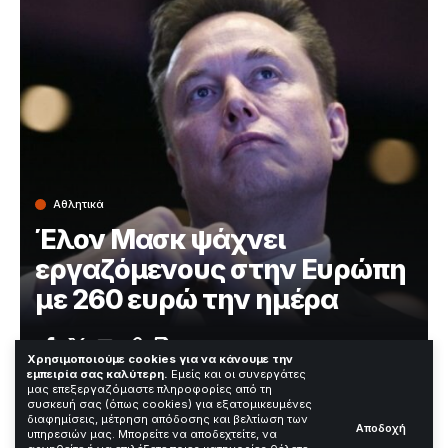
Αθλητικά
Έλον Μασκ ψάχνει
εργαζόμενους στην Ευρώπη
με 260 ευρώ την ημέρα
Χρόνος Ανάγνωσης: 2 Λεπτά
Χρησιμοποιούμε cookies για να κάνουμε την
εμπειρία σας καλύτερη.
Εμείς και οι συνεργάτες
μας επεξεργαζόμαστε πληροφορίες από τη
συσκευή σας (όπως cookies) για εξατομικευμένες
Η xAI, η εταιρεία τεχνητής νοημοσύνης του Έλον Μασκ,
διαφημίσεις, μέτρηση απόδοσης και βελτίωση των
Αποδοχή
υπηρεσιών μας. Μπορείτε να αποδεχτείτε, να
ανοίγει θέσεις εργασίας στην Ευρώπη για την