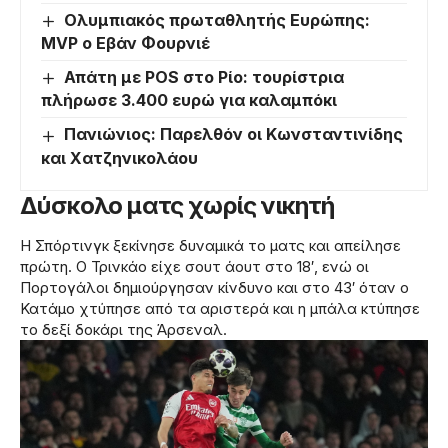
Ολυμπιακός πρωταθλητής Ευρώπης:
MVP ο Εβάν Φουρνιέ
Απάτη με POS στο Ρίο: τουρίστρια
πλήρωσε 3.400 ευρώ για καλαμπόκι
Πανιώνιος: Παρελθόν οι Κωνσταντινίδης
και Χατζηνικολάου
Δύσκολο ματς χωρίς νικητή
Η Σπόρτινγκ ξεκίνησε δυναμικά το ματς και απείλησε
πρώτη. Ο Τρινκάο είχε σουτ άουτ στο 18′, ενώ οι
Πορτογάλοι δημιούργησαν κίνδυνο και στο 43′ όταν ο
Κατάμο χτύπησε από τα αριστερά και η μπάλα κτύπησε
το δεξί δοκάρι της Άρσεναλ.