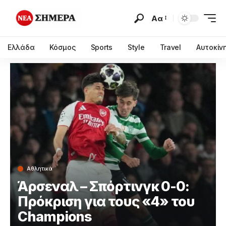
Αα
Ελλάδα
Κόσμος
Sports
Style
Travel
Αυτοκίν
Αθλητικά
Άρσεναλ – Σπόρτινγκ 0-0:
Πρόκριση για τους «4» του
Champions