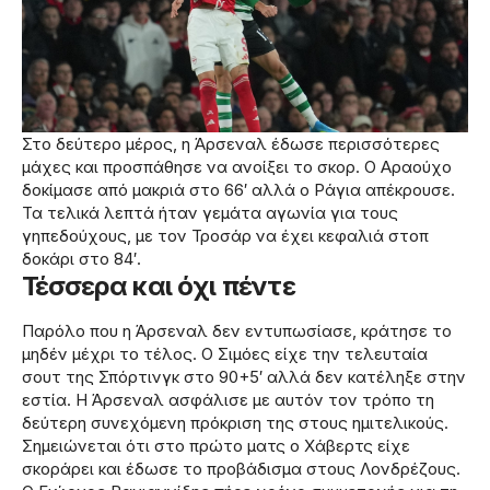
Στο δεύτερο μέρος, η Άρσεναλ έδωσε περισσότερες
μάχες και προσπάθησε να ανοίξει το σκορ. Ο Αραούχο
δοκίμασε από μακριά στο 66′ αλλά ο Ράγια απέκρουσε.
Τα τελικά λεπτά ήταν γεμάτα αγωνία για τους
γηπεδούχους, με τον Τροσάρ να έχει κεφαλιά στοπ
δοκάρι στο 84′.
Τέσσερα και όχι πέντε
Παρόλο που η Άρσεναλ δεν εντυπωσίασε, κράτησε το
μηδέν μέχρι το τέλος. Ο Σιμόες είχε την τελευταία
σουτ της Σπόρτινγκ στο 90+5′ αλλά δεν κατέληξε στην
εστία. Η Άρσεναλ ασφάλισε με αυτόν τον τρόπο τη
δεύτερη συνεχόμενη πρόκριση της στους ημιτελικούς.
Σημειώνεται ότι στο πρώτο ματς ο Χάβερτς είχε
σκοράρει και έδωσε το προβάδισμα στους Λονδρέζους.