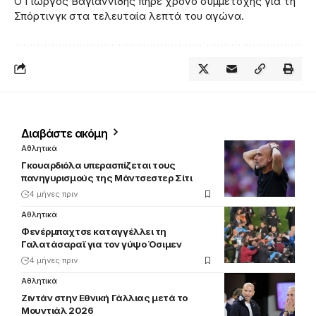
Ο Γιώργος Βαγιαννίδης πήρε χρόνο συμμετοχής για τη
Σπόρτινγκ στα τελευταία λεπτά του αγώνα.
Διαβάστε ακόμη
Αθλητικά
Γκουαρδιόλα υπερασπίζεται τους
πανηγυρισμούς της Μάντσεστερ Σίτι
4 μήνες πριν
Αθλητικά
Φενέρμπαχτσε καταγγέλλει τη
Γαλατάσαραϊ για τον γύψο Όσιμεν
4 μήνες πριν
Αθλητικά
Ζιντάν στην Εθνική Γάλλιας μετά το
Μουντιάλ 2026