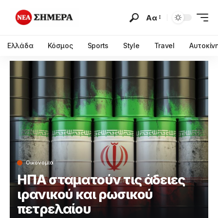
Αα
Ελλάδα
Κόσμος
Sports
Style
Travel
Αυτοκίν
Οικονομια
ΗΠΑ σταματούν τις άδειες
ιρανικού και ρωσικού
πετρελαίου