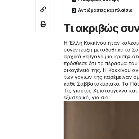
Αντιδράσεις και πλαίσιο
Τι ακριβώς συ
Η Έλλη Κοκκίνου ήταν καλεσμ
συνέντευξη μεταδόθηκε το Σά
αρχικά «έβγαλε μια κρίση» ό
πρόσθεσε ότι το πέρασμα του
οικογένειά της. Η Κοκκίνου αν
των γονιών της παρέμειναν ομ
κάθε Σαββατοκύριακο. Τα Πάσ
Τις γιορτές Χριστούγεννα κα
εξωτερικό, για σκι.