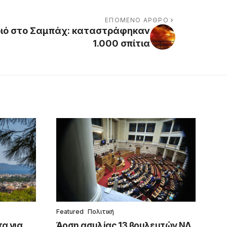
ΕΠΌΜΕΝΟ ΆΡΘΡΟ
ιό στο Σαμπάχ: καταστράφηκαν
1.000 σπίτια
Featured
Πολιτική
τα για
Άρση ασυλίας 13 βουλευτών ΝΔ