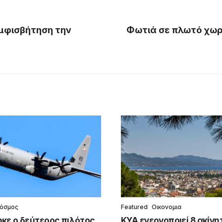
αμφισβήτηση την
Φωτιά σε πλωτό χωρ
όσμος
Featured
Οικονομια
κε ο δεύτερος πιλότος
ΚΥΑ ενεργοποιεί 8 ακίνη