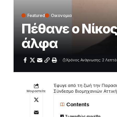
Featured
Οικονομια
Πέθανε ο Νίκος
άλφα
Χρόνος Ανάγνωσης: 2 Λεπτά
Έφυγε από τη ζωή την Παρασκ
Σύνδεσμο Βιομηχανιών Αττική
Μοιραστείτε
Contents
Τι ακριβώς συνέβη