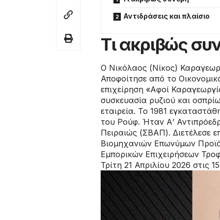
Αντιδράσεις και πλαίσιο
Τι ακριβώς συ
Ο Νικόλαος (Νίκος) Καραγεωρ
Αποφοίτησε από το Οικονομικό
επιχείρηση «Αφοί Καραγεωργίο
συσκευασία ρυζιού και οσπρί
εταιρεία. Το 1981 εγκαταστάθη
του Ρούφ. Ήταν Α’ Αντιπρόεδ
Πειραιώς (ΣΒΑΠ). Διετέλεσε 
Βιομηχανιών Επωνύμων Προϊό
Εμπορικών Επιχειρήσεων Τροφ
Τρίτη 21 Απριλίου 2026 στις 