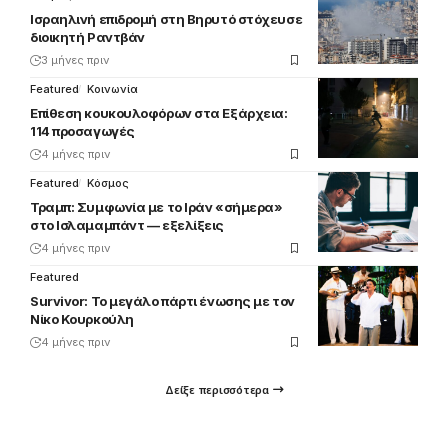
Ισραηλινή επιδρομή στη Βηρυτό στόχευσε
διοικητή Ραντβάν
3 μήνες πριν
Featured
Κοινωνία
Επίθεση κουκουλοφόρων στα Εξάρχεια:
114 προσαγωγές
4 μήνες πριν
Featured
Κόσμος
Τραμπ: Συμφωνία με το Ιράν «σήμερα»
στο Ισλαμαμπάντ — εξελίξεις
4 μήνες πριν
Featured
Survivor: Το μεγάλο πάρτι ένωσης με τον
Νίκο Κουρκούλη
4 μήνες πριν
Δείξε περισσότερα