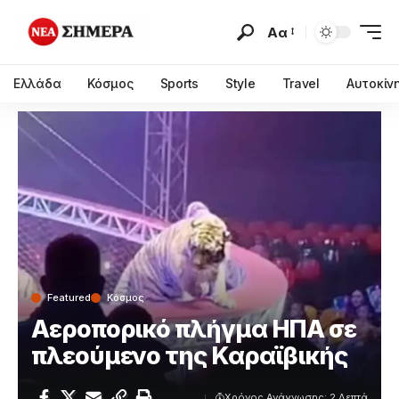
Αα
Ελλάδα
Κόσμος
Sports
Style
Travel
Αυτοκίν
Featured
Κόσμος
Αεροπορικό πλήγμα ΗΠΑ σε
πλεούμενο της Καραϊβικής
Χρόνος Ανάγνωσης: 2 Λεπτά