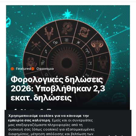
Featured
Οικονομια
Φορολογικές δηλώσεις
2026: Υποβλήθηκαν 2,3
εκατ. δηλώσεις
Χρόνος Ανάγνωσης: 2 Λεπτά
Χρησιμοποιούμε cookies για να κάνουμε την
εμπειρία σας καλύτερη.
Εμείς και οι συνεργάτες
μας επεξεργαζόμαστε πληροφορίες από τη
Astrology wheel with zodiac signs on outer space background.
συσκευή σας (όπως cookies) για εξατομικευμένες
Star map. Horoscope vector illustration
διαφημίσεις, μέτρηση απόδοσης και βελτίωση των