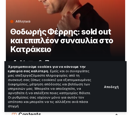
Αθλητικά
Θοδωρής Φέρρης: sold out
και επιπλέον συναυλία στο
Κατράκειο
Χρόνος Ανάγνωσης: 2 Λεπτά
Χρησιμοποιούμε cookies για να κάνουμε την
εμπειρία σας καλύτερη.
Εμείς και οι συνεργάτες
μας επεξεργαζόμαστε πληροφορίες από τη
συσκευή σας (όπως cookies) για εξατομικευμένες
Ο Θοδωρής Φέρρης ανακοίνωσε extra συναυλία στο
διαφημίσεις, μέτρηση απόδοσης και βελτίωση των
Αποδοχή
υπηρεσιών μας. Μπορείτε να αποδεχτείτε, να
Κατράκειο για τις 25 Ιουνίου. Η πρώτη βραδιά της 24ης
αρνηθείτε ή να επιλέξετε ποιες κατηγορίες θέλετε.
Ιουνίου εξαντλήθηκε, με το κοινό να ανταποκρίνεται
Οι ρυθμίσεις σας ισχύουν μόνο για αυτόν τον
μαζικά.
ιστότοπο και μπορείτε να τις αλλάξετε ανά πάσα
στιγμή
Contents
Τι ακριβώς συνέβη