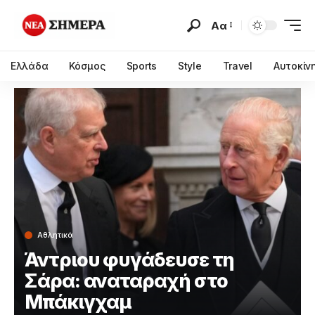
Αα
Ελλάδα
Κόσμος
Sports
Style
Travel
Αυτοκίν
Αθλητικά
Άντριου φυγάδευσε τη
Σάρα: αναταραχή στο
Μπάκιγχαμ