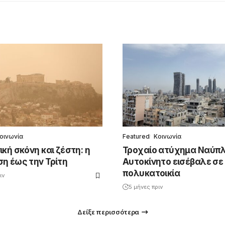
οινωνία
Featured
Κοινωνία
κή σκόνη και ζέστη: η
Τροχαίο ατύχημα Ναύπλ
η έως την Τρίτη
Αυτοκίνητο εισέβαλε σε
πολυκατοικία
ιν
5 μήνες πριν
Δείξε περισσότερα