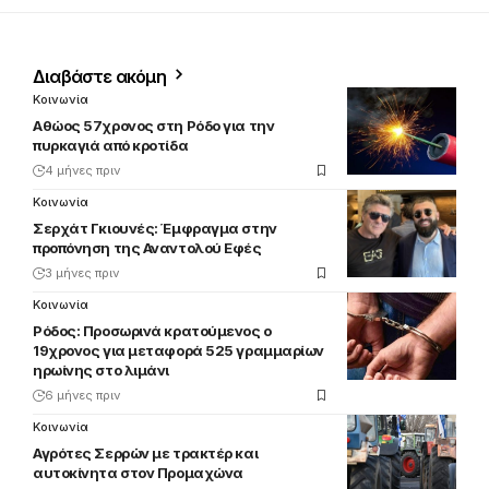
Διαβάστε ακόμη
Κοινωνία
Αθώος 57χρονος στη Ρόδο για την
πυρκαγιά από κροτίδα
4 μήνες πριν
Κοινωνία
Σερχάτ Γκιουνές: Έμφραγμα στην
προπόνηση της Αναντολού Εφές
3 μήνες πριν
Κοινωνία
Ρόδος: Προσωρινά κρατούμενος ο
19χρονος για μεταφορά 525 γραμμαρίων
ηρωίνης στο λιμάνι
6 μήνες πριν
Κοινωνία
Αγρότες Σερρών με τρακτέρ και
αυτοκίνητα στον Προμαχώνα