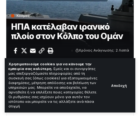
Κόσμος
ΗΠΑ κατέλαβαν ιρανικό
πλοίο στον Κόλπο του Ομάν
Χρόνος Ανάγνωσης: 2 Λεπτά
Χρησιμοποιούμε cookies για να κάνουμε την
εμπειρία σας καλύτερη.
Εμείς και οι συνεργάτες
Οι ΗΠΑ ακινητοποίησαν το υπό ιρανική σημαία πλοίο
μας επεξεργαζόμαστε πληροφορίες από τη
συσκευή σας (όπως cookies) για εξατομικευμένες
Touska στον Κόλπο του Ομάν χθες. Η επιχείρηση
διαφημίσεις, μέτρηση απόδοσης και βελτίωση των
Αποδοχή
προκάλεσε διεθνείς αντιδράσεις και ανησυχία στην
υπηρεσιών μας. Μπορείτε να αποδεχτείτε, να
περιοχή.
αρνηθείτε ή να επιλέξετε ποιες κατηγορίες θέλετε.
Οι ρυθμίσεις σας ισχύουν μόνο για αυτόν τον
ιστότοπο και μπορείτε να τις αλλάξετε ανά πάσα
Contents
στιγμή
Τι ακριβώς συνέβη
Αντιδράσεις και πλαίσιο