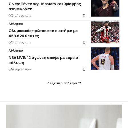
Σίνερ: Πέντε σερί Masters και θρίαμβος
στη Μαδρίτη
3 μήνες πριν
Αθλητικά
Ολυμπιακός πρώτος στα εισιτήρια με
458.626 θεατές
3 μήνες πριν
Αθλητικά
NBA LIVE: 12 αγώνες απόψε με ευρεία
κάλυψη
4 μήνες πριν
Δείξε περισσότερα