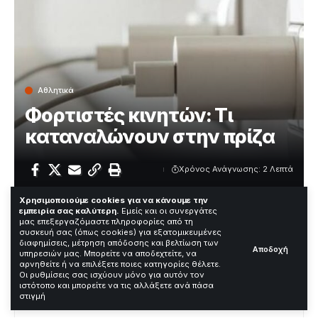
Αθλητικά
Φορτιστές κινητών: Τι
καταναλώνουν στην πρίζα
Χρόνος Ανάγνωσης: 2 Λεπτά
Χρησιμοποιούμε cookies για να κάνουμε την
εμπειρία σας καλύτερη.
Εμείς και οι συνεργάτες
Φορτιστές κινητών δεν τραβούν ρεύμα όταν το κινητό
μας επεξεργαζόμαστε πληροφορίες από τη
συσκευή σας (όπως cookies) για εξατομικευμένες
δεν είναι συνδεδεμένο, δείχνει μέτρηση στην Ισπανία. Η
διαφημίσεις, μέτρηση απόδοσης και βελτίωση των
Αποδοχή
δοκιμή έγινε με μετρητή και έδειξε μηδενική κατανάλωση
υπηρεσιών μας. Μπορείτε να αποδεχτείτε, να
μετά την αποσύνδεση.
αρνηθείτε ή να επιλέξετε ποιες κατηγορίες θέλετε.
Οι ρυθμίσεις σας ισχύουν μόνο για αυτόν τον
ιστότοπο και μπορείτε να τις αλλάξετε ανά πάσα
Contents
στιγμή