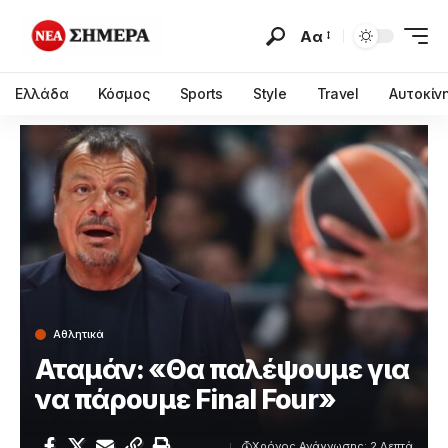
Αα
Ελλάδα
Κόσμος
Sports
Style
Travel
Αυτοκίν
Αθλητικά
Αταμάν: «Θα παλέψουμε για
να πάρουμε Final Four»
Χρόνος Ανάγνωσης: 2 Λεπτά