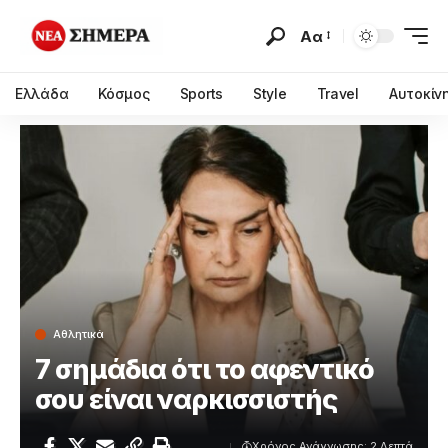
Αα
Ελλάδα
Κόσμος
Sports
Style
Travel
Αυτοκίν
Αθλητικά
7 σημάδια ότι το αφεντικό
σου είναι ναρκισσιστής
Χρόνος Ανάγνωσης: 2 Λεπτά