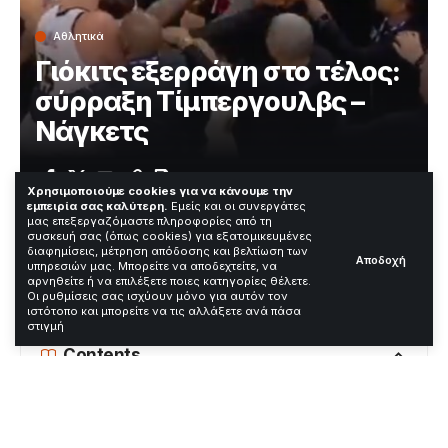
Αθλητικά
Γιόκιτς εξερράγη στο τέλος:
σύρραξη Τίμπεργουλβς –
Νάγκετς
Χρόνος Ανάγνωσης: 2 Λεπτά
Χρησιμοποιούμε cookies για να κάνουμε την
εμπειρία σας καλύτερη.
Εμείς και οι συνεργάτες
μας επεξεργαζόμαστε πληροφορίες από τη
συσκευή σας (όπως cookies) για εξατομικευμένες
Σκηνές έντασης στο Ντένβερ την 26η Απριλίου. Ο
διαφημίσεις, μέτρηση απόδοσης και βελτίωση των
Αποδοχή
υπηρεσιών μας. Μπορείτε να αποδεχτείτε, να
Νίκολα Γιόκιτς εξεμάνη μετά το καλάθι του Τζέιντεν
αρνηθείτε ή να επιλέξετε ποιες κατηγορίες θέλετε.
ΜακΝτάνιελς. Το focus keyword εμφανίζεται στον
Οι ρυθμίσεις σας ισχύουν μόνο για αυτόν τον
τίτλο και στο κείμενο.
ιστότοπο και μπορείτε να τις αλλάξετε ανά πάσα
στιγμή
Contents
Τι ακριβώς συνέβη
Αντιδράσεις ή πλαίσιο ή επιπτώσεις