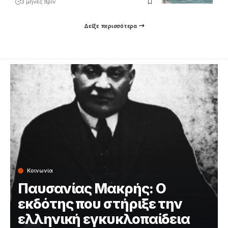
3 μήνες πριν
Δείξε περισσότερα
Κοινωνία
Παυσανίας Μακρής: Ο
εκδότης που στήριξε την
ελληνική εγκυκλοπαίδεια