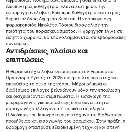
Αφροδισίων Νοσημάτων. Επίβλεψη ασκήθηκε από τη
Διευθύντρια, καθηγήτρια Έλενα Σωτηρίου. Την
εφαρμογή ανέλαβε η Επίκουρη Καθηγήτρια και ιατρός
δερματολόγος Δήμητρα Κυρίτση. Η νοσοκομειακή
φαρμακοποιός Νικολέτα Τάσιου διασφάλισε την
ποιότητα του παρασκευάσματος. Η χορήγηση έγινε σε
άσηπτο χώρο και θα επαναλαμβάνεται σε εβδομαδιαίες
συνεδρίες.
Αντιδράσεις, πλαίσιο και
επιπτώσεις
Η θεραπεία έχει λάβει έγκριση από τον Ευρωπαϊκό
Οργανισμό Υγείας το 2025 ως η πρώτη που στοχεύει
απευθείας το αίτιο της νόσου. Μέχρι σήμερα οι
διαθέσιμες επιλογές βελτιώνουν μόνο την επούλωση
και διαχειρίζονται συμπτώματα. Η εισαγωγή της
μπερεμαγένης γκεπερπαβέκης δίνει δυνατότητα
παραγωγής κολλαγόνου 7 τοπικά στις πληγές.
Η διοίκηση του Ιπποκράτειου επιτάχυνε τις διαδικασίες
προμήθειας και εισαγωγής του φαρμάκου. Στην πράξη, η
εφαρμογή απαιτούσε εξειδικευμένη τεχνική και στενή