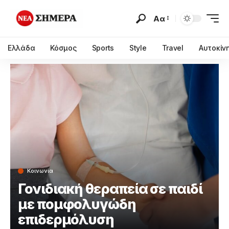
Αα
Ελλάδα
Κόσμος
Sports
Style
Travel
Αυτοκίν
Κοινωνία
Γονιδιακή θεραπεία σε παιδί
με πομφολυγώδη
επιδερμόλυση