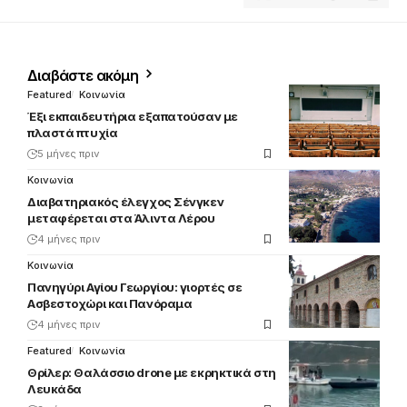
Διαβάστε ακόμη
Featured
Κοινωνία
Έξι εκπαιδευτήρια εξαπατούσαν με
πλαστά πτυχία
5 μήνες πριν
Κοινωνία
Διαβατηριακός έλεγχος Σένγκεν
μεταφέρεται στα Άλιντα Λέρου
4 μήνες πριν
Κοινωνία
Πανηγύρι Αγίου Γεωργίου: γιορτές σε
Ασβεστοχώρι και Πανόραμα
4 μήνες πριν
Featured
Κοινωνία
Θρίλερ: Θαλάσσιο drone με εκρηκτικά στη
Λευκάδα