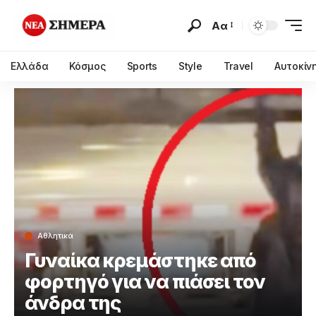
Αα
Ελλάδα
Κόσμος
Sports
Style
Travel
Αυτοκίν
Αθλητικά
Γυναίκα κρεμάστηκε από
φορτηγό για να πιάσει τον
άνδρα της