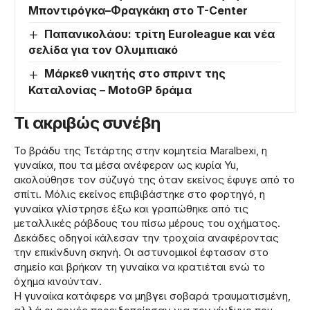
Μποντιρόγκα–Φραγκάκη στο T-Center
Παπανικολάου: τρίτη Euroleague και νέα
σελίδα για τον Ολυμπιακό
Μάρκεθ νικητής στο σπριντ της
Καταλονίας – MotoGP δράμα
Τι ακριβώς συνέβη
Το βράδυ της Τετάρτης στην κομητεία Maralbexi, η
γυναίκα, που τα μέσα ανέφεραν ως κυρία Yu,
ακολούθησε τον σύζυγό της όταν εκείνος έφυγε από το
σπίτι. Μόλις εκείνος επιβιβάστηκε στο φορτηγό, η
γυναίκα γλίστρησε έξω και γραπώθηκε από τις
μεταλλικές ράβδους του πίσω μέρους του οχήματος.
Δεκάδες οδηγοί κάλεσαν την τροχαία αναφέροντας
την επικίνδυνη σκηνή. Οι αστυνομικοί έφτασαν στο
σημείο και βρήκαν τη γυναίκα να κρατιέται ενώ το
όχημα κινούνταν.
Η γυναίκα κατάφερε να μηβγει σοβαρά τραυματισμένη,