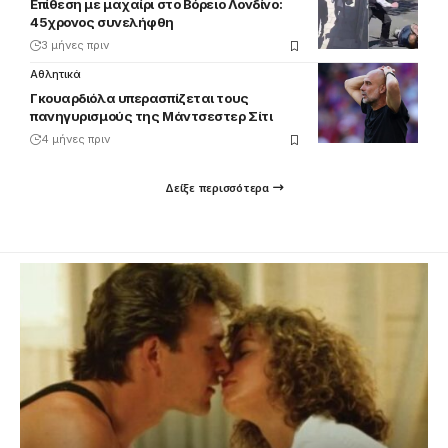
Επίθεση με μαχαίρι στο Βόρειο Λονδίνο:
45χρονος συνελήφθη
3 μήνες πριν
Αθλητικά
Γκουαρδιόλα υπερασπίζεται τους
πανηγυρισμούς της Μάντσεστερ Σίτι
4 μήνες πριν
Δείξε περισσότερα