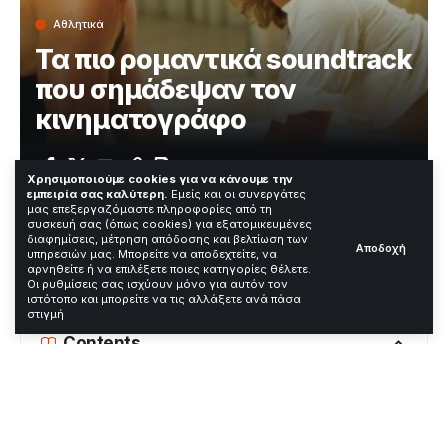
Αθλητικά
Τα πιο ρομαντικά soundtrack
που σημάδεψαν τον
κινηματογράφο
Χρόνος Ανάγνωσης: 2 Λεπτά
Χρησιμοποιούμε cookies για να κάνουμε την
εμπειρία σας καλύτερη.
Εμείς και οι συνεργάτες
μας επεξεργαζόμαστε πληροφορίες από τη
συσκευή σας (όπως cookies) για εξατομικευμένες
Τα πιο ρομαντικά soundtrack άγγιξαν εκατομμύρια
διαφημίσεις, μέτρηση απόδοσης και βελτίωση των
Αποδοχή
υπηρεσιών μας. Μπορείτε να αποδεχτείτε, να
θεατές σε όλο τον κόσμο. Στις μεγαλύτερες ταινίες
αρνηθείτε ή να επιλέξετε ποιες κατηγορίες θέλετε.
των τελευταίων δεκαετιών, αυτές οι μελωδίες
Οι ρυθμίσεις σας ισχύουν μόνο για αυτόν τον
συνδέθηκαν με ισχυρές σκηνές και συναισθήματα.
ιστότοπο και μπορείτε να τις αλλάξετε ανά πάσα
στιγμή
Contents
Τι ακριβώς συνέβη
Αντιδράσεις ή πλαίσιο ή επιπτώσεις