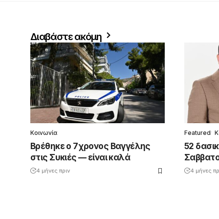
Διαβάστε ακόμη
Κοινωνία
Featured
Κ
Βρέθηκε ο 7χρονος Βαγγέλης
52 δασικ
στις Συκιές — είναι καλά
Σαββατο
4 μήνες πριν
4 μήνες πρ