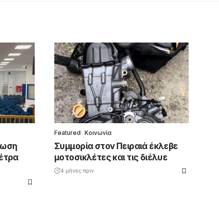
Featured
Κοινωνία
ρωση
Συμμορία στον Πειραιά έκλεβε
μέτρα
μοτοσικλέτες και τις διέλυε
4 μήνες πριν