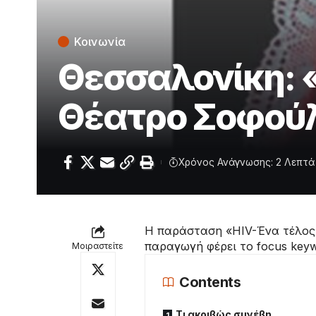
Κοινωνία
Θεσσαλονίκη: 
Θέατρο Σοφού
Χρόνος Ανάγνωσης: 2 Λεπτά
Η παράσταση «HIV-Ένα τέλος 
παραγωγή φέρει το focus keyw
Μοιραστείτε
Contents
Τι ακριβώς συνέβη