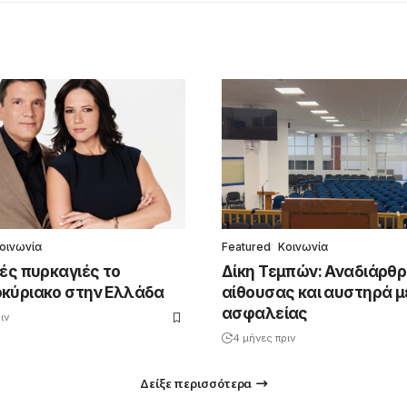
οινωνία
Featured
Κοινωνία
ές πυρκαγιές το
Δίκη Τεμπών: Αναδιάρθ
κύριακο στην Ελλάδα
αίθουσας και αυστηρά 
ασφαλείας
ιν
4 μήνες πριν
Δείξε περισσότερα