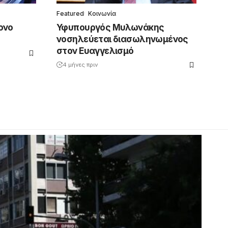
Featured
Κοινωνία
ονο
Υφυπουργός Μυλωνάκης
νοσηλεύεται διασωληνωμένος
στον Ευαγγελισμό
4 μήνες πριν