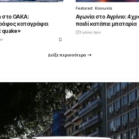
Featured
Κοινωνία
a στο ΟΑΚΑ:
Αγωνία στο Αγρίνιο: 4χρ
ράφος καταγράφει
παιδί κατάπιε μπαταρία
t quake»
3 μήνες πριν
ιν
Δείξε περισσότερα