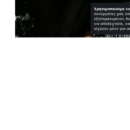
Χρησιμοποιούμε co
συνεργάτες μας επ
εξατομικευμένες δι
να αποδεχτείτε, να
ισχύουν μόνο για α
Κοινωνία
Απάτη με πρόστ
Θεσσαλονίκη: 
Χρόνος Ανάγνωσης: 1 Λεπτά