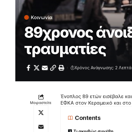
Κοινωνία
89χρονος άνοιξ
τραυματίες
Χρόνος Ανάγνωσης: 2 Λεπτά
Ένοπλος 89 ετών εισέβαλε και
ΕΦΚΑ στον Κεραμεικό και στο
Μοιραστείτε
Contents
Τι ακριβώς συνέβη