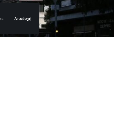
Αποδοχή
τε
ην
ΕΘ