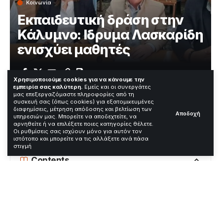
Κοινωνία
Εκπαιδευτική δράση στην
Κάλυμνο: Ιδρυμα Λασκαρίδη
ενισχύει μαθητές
Χρόνος Ανάγνωσης: 1 Λεπτά
Χρησιμοποιούμε cookies για να κάνουμε την
εμπειρία σας καλύτερη.
Εμείς και οι συνεργάτες
μας επεξεργαζόμαστε πληροφορίες από τη
συσκευή σας (όπως cookies) για εξατομικευμένες
Με επιτυχία ολοκληρώθηκε εκπαιδευτική δράση στην
διαφημίσεις, μέτρηση απόδοσης και βελτίωση των
Αποδοχή
υπηρεσιών μας. Μπορείτε να αποδεχτείτε, να
Κάλυμνο το Σάββατο 18 Απριλίου. Το Ίδρυμα
αρνηθείτε ή να επιλέξετε ποιες κατηγορίες θέλετε.
Αικατερίνης Λασκαρίδη υλοποίησε προγράμματα σε
Οι ρυθμίσεις σας ισχύουν μόνο για αυτόν τον
Κάλυμνο, Ψέριμο και Τέλενδο.
ιστότοπο και μπορείτε να τις αλλάξετε ανά πάσα
στιγμή
Contents
Τι ακριβώς συνέβη
Αντιδράσεις και πλαίσιο
Τι ακολουθεί / Ανάλυση