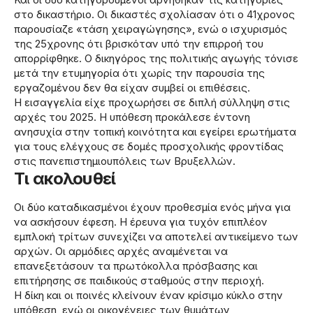
στο δικαστήριο. Οι δικαστές σχολίασαν ότι ο 41χρονος
παρουσίαζε «τάση χειραγώγησης», ενώ ο ισχυρισμός
της 25χρονης ότι βρισκόταν υπό την επιρροή του
απορρίφθηκε. Ο δικηγόρος της πολιτικής αγωγής τόνισε
μετά την ετυμηγορία ότι χωρίς την παρουσία της
εργαζομένου δεν θα είχαν συμβεί οι επιθέσεις.
Η εισαγγελία είχε προχωρήσει σε διπλή σύλληψη στις
αρχές του 2025. Η υπόθεση προκάλεσε έντονη
ανησυχία στην τοπική κοινότητα και εγείρει ερωτήματα
για τους ελέγχους σε δομές προσχολικής φροντίδας
στις πανεπιστημιουπόλεις των Βρυξελλών.
Τι ακολουθεί
Οι δύο καταδικασμένοι έχουν προθεσμία ενός μήνα για
να ασκήσουν έφεση. Η έρευνα για τυχόν επιπλέον
εμπλοκή τρίτων συνεχίζει να αποτελεί αντικείμενο των
αρχών. Οι αρμόδιες αρχές αναμένεται να
επανεξετάσουν τα πρωτόκολλα πρόσβασης και
επιτήρησης σε παιδικούς σταθμούς στην περιοχή.
Η δίκη και οι ποινές κλείνουν έναν κρίσιμο κύκλο στην
υπόθεση, ενώ οι οικογένειες των θυμάτων