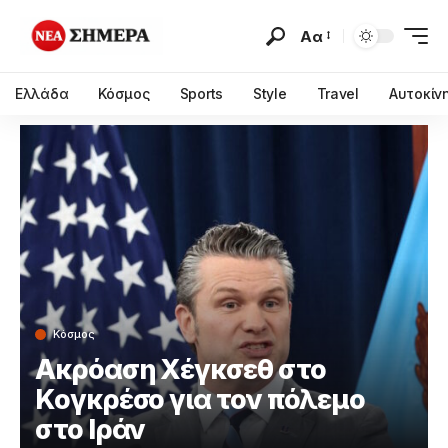
Αα
Ελλάδα
Κόσμος
Sports
Style
Travel
Αυτοκίν
Κόσμος
Ακρόαση Χέγκσεθ στο
Κογκρέσο για τον πόλεμο
στο Ιράν