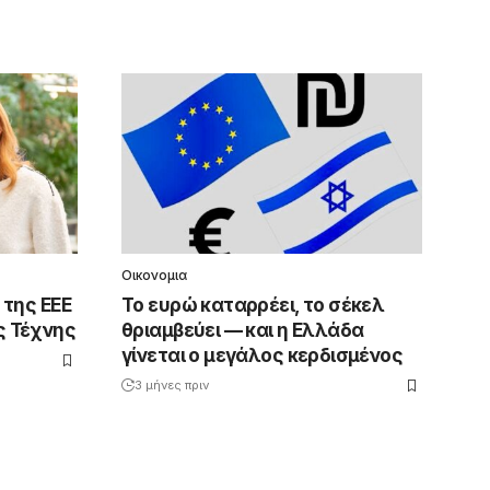
Οικονομια
 της ΕΕΕ
Το ευρώ καταρρέει, το σέκελ
ς Τέχνης
θριαμβεύει — και η Ελλάδα
γίνεται ο μεγάλος κερδισμένος
3 μήνες πριν