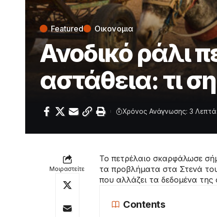
Featured
Οικονομια
Ανοδικό ράλι π
αστάθεια: τι σ
Χρόνος Ανάγνωσης: 3 Λεπτά
Το πετρέλαιο σκαρφάλωσε σήμε
τα προβλήματα στα Στενά του
Μοιραστείτε
που αλλάζει τα δεδομένα της
Contents