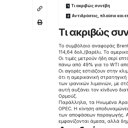
Τι ακριβώς συνέβη
Αντιδράσεις, πλαίσιο και 
Τι ακριβώς συ
Το συμβόλαιο αναφοράς Brent
114,64 δολ./βαρέλι. Το αμερι
Οι τιμές μετρούν ήδη σερί επτ
πάνω από 49% για το WTI από
Οι αγορές εστιάζουν στην κλι
ότι η αμερικανική στρατηγικ
των ιρανικών λιμανιών, με στ
αυτή αυξάνει τον κίνδυνο δι
Ορμούζ.
Παράλληλα, τα Ηνωμένα Αρα
OPEC. Η κίνηση αποδυναμώνει
των αποφάσεων παραγωγής. Ανα
εμφανίζονται άμεσα, αλλά δη