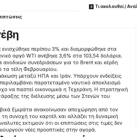
Τι ακολουθεί / Αν
επιπτώσεις
νέβη
 ενισχύθηκε περίπου 3% και διαμορφώθηκε στα
κανικό αργό WTI ανέβηκε 3,6% στα 103,54 δολάρια.
ά ανοδικών συνεδριάσεων για το Brent και κέρδη
 τα τέλη Φεβρουαρίου.
μάκωση μεταξύ ΗΠΑ και Ιράν. Υπάρχουν ενδείξεις
ή περιλαμβάνει παρατεταμένο ναυτικό αποκλεισμό
όχο να πιεστεί οικονομικά η Τεχεράνη. Η στρατηγική
ατάραξης της διέλευσης μέσω των Στενών του
βικά Εμιράτα ανακοίνωσαν αποχώρηση από τον
 τη συνοχή του καρτέλ και αλλάζει τη δυναμική
λυτές εκτιμούν ότι οι επιπτώσεις στις τιμές δεν
μιουργούν νέες προοπτικές στην αγορά.