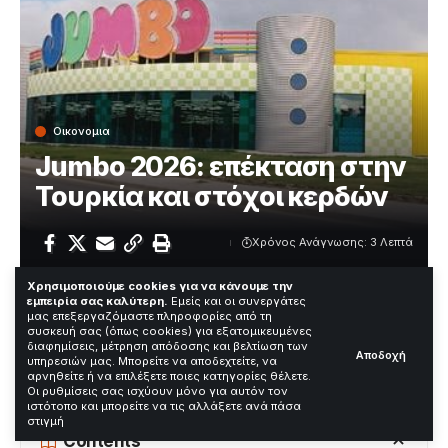
Οικονομια
Jumbo 2026: επέκταση στην
Τουρκία και στόχοι κερδών
Χρόνος Ανάγνωσης: 3 Λεπτά
Χρησιμοποιούμε cookies για να κάνουμε την
εμπειρία σας καλύτερη.
Εμείς και οι συνεργάτες
Ο Όμιλος Jumbo ανακοίνωσε τη στρατηγική του για το
μας επεξεργαζόμαστε πληροφορίες από τη
συσκευή σας (όπως cookies) για εξατομικευμένες
2026 με έμφαση στην επέκταση στην Τουρκία και την
διαφημίσεις, μέτρηση απόδοσης και βελτίωση των
Αποδοχή
ενίσχυση της ψηφιακής παρουσίας. Η κίνηση στοχεύει
υπηρεσιών μας. Μπορείτε να αποδεχτείτε, να
αύξηση πωλήσεων και καθαρών κερδών εντός του
αρνηθείτε ή να επιλέξετε ποιες κατηγορίες θέλετε.
Οι ρυθμίσεις σας ισχύουν μόνο για αυτόν τον
2026.
ιστότοπο και μπορείτε να τις αλλάξετε ανά πάσα
στιγμή
Contents