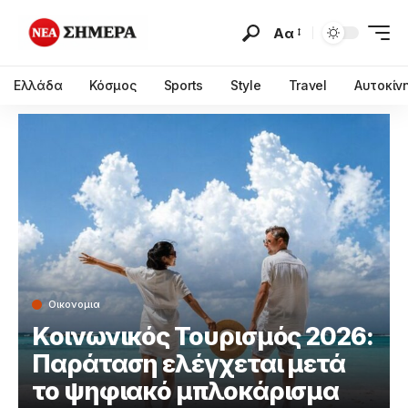
Αα
Ελλάδα
Κόσμος
Sports
Style
Travel
Αυτοκίν
Οικονομια
Κοινωνικός Τουρισμός 2026:
Παράταση ελέγχεται μετά
το ψηφιακό μπλοκάρισμα