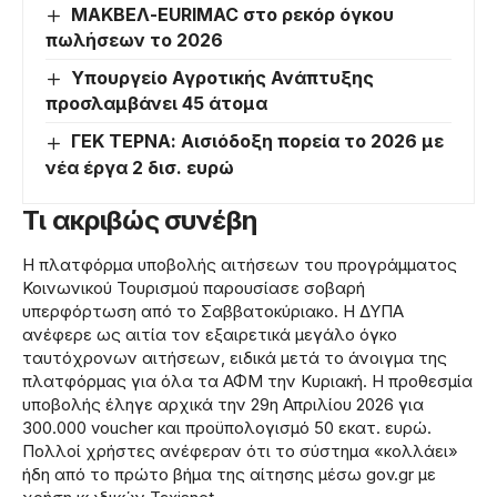
ΜΑΚΒΕΛ-EURIMAC στο ρεκόρ όγκου
πωλήσεων το 2026
Υπουργείο Αγροτικής Ανάπτυξης
προσλαμβάνει 45 άτομα
ΓΕΚ ΤΕΡΝΑ: Αισιόδοξη πορεία το 2026 με
νέα έργα 2 δισ. ευρώ
Τι ακριβώς συνέβη
Η πλατφόρμα υποβολής αιτήσεων του προγράμματος
Κοινωνικού Τουρισμού παρουσίασε σοβαρή
υπερφόρτωση από το Σαββατοκύριακο. Η ΔΥΠΑ
ανέφερε ως αιτία τον εξαιρετικά μεγάλο όγκο
ταυτόχρονων αιτήσεων, ειδικά μετά το άνοιγμα της
πλατφόρμας για όλα τα ΑΦΜ την Κυριακή. Η προθεσμία
υποβολής έληγε αρχικά την 29η Απριλίου 2026 για
300.000 voucher και προϋπολογισμό 50 εκατ. ευρώ.
Πολλοί χρήστες ανέφεραν ότι το σύστημα «κολλάει»
ήδη από το πρώτο βήμα της αίτησης μέσω gov.gr με