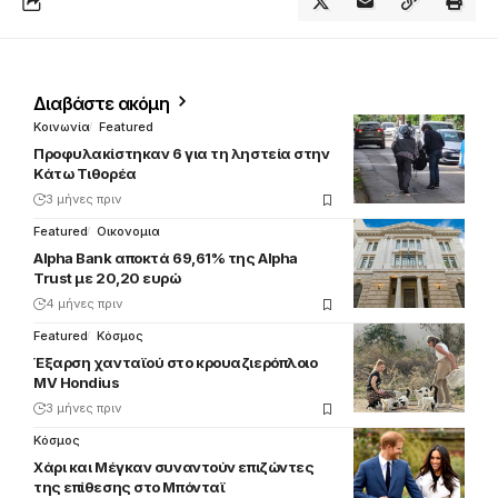
Διαβάστε ακόμη
Κοινωνία
Featured
Προφυλακίστηκαν 6 για τη ληστεία στην
Κάτω Τιθορέα
3 μήνες πριν
Featured
Οικονομια
Alpha Bank αποκτά 69,61% της Alpha
Trust με 20,20 ευρώ
4 μήνες πριν
Featured
Κόσμος
Έξαρση χανταϊού στο κρουαζιερόπλοιο
MV Hondius
3 μήνες πριν
Κόσμος
Χάρι και Μέγκαν συναντούν επιζώντες
της επίθεσης στο Μπόνταϊ