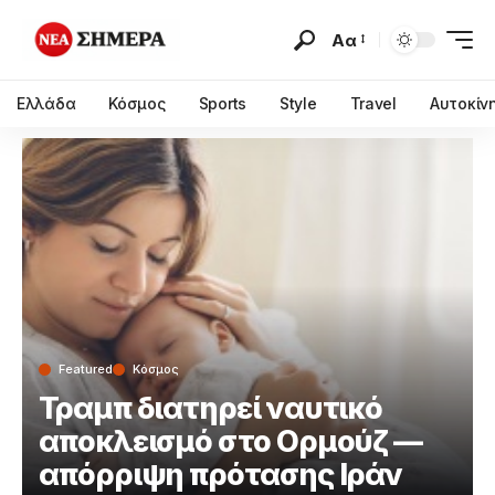
Αα
Ελλάδα
Κόσμος
Sports
Style
Travel
Αυτοκίν
Featured
Κόσμος
Τραμπ διατηρεί ναυτικό
αποκλεισμό στο Ορμούζ —
απόρριψη πρότασης Ιράν