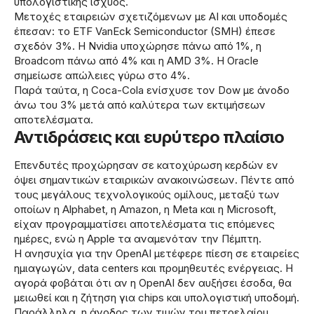
υπολογιστικής ισχύος.
Μετοχές εταιρειών σχετιζόμενων με AI και υποδομές
έπεσαν: το ETF VanEck Semiconductor (SMH) έπεσε
σχεδόν 3%. Η Nvidia υποχώρησε πάνω από 1%, η
Broadcom πάνω από 4% και η AMD 3%. Η Oracle
σημείωσε απώλειες γύρω στο 4%.
Παρά ταύτα, η Coca-Cola ενίσχυσε τον Dow με άνοδο
άνω του 3% μετά από καλύτερα των εκτιμήσεων
αποτελέσματα.
Αντιδράσεις και ευρύτερο πλαίσιο
Επενδυτές προχώρησαν σε κατοχύρωση κερδών εν
όψει σημαντικών εταιρικών ανακοινώσεων. Πέντε από
τους μεγάλους τεχνολογικούς ομίλους, μεταξύ των
οποίων η Alphabet, η Amazon, η Meta και η Microsoft,
είχαν προγραμματίσει αποτελέσματα τις επόμενες
ημέρες, ενώ η Apple τα αναμενόταν την Πέμπτη.
Η ανησυχία για την OpenAI μετέφερε πίεση σε εταιρείες
ημιαγωγών, data centers και προμηθευτές ενέργειας. Η
αγορά φοβάται ότι αν η OpenAI δεν αυξήσει έσοδα, θα
μειωθεί και η ζήτηση για chips και υπολογιστική υποδομή.
Παράλληλα, η άνοδος των τιμών του πετρελαίου