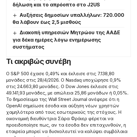
δήλωση και το απρόοπτο στο J2US
Αυξήσεις δημοσίων υπαλλήλων: 720.000
θα λάβουν έως 2,5 μισθούς
Διακοπή υπηρεσιών Μητρώου της ΑΑΔΕ
για δέκα ημέρες λόγω ενημέρωσης
συστήματος
Τι ακριβώς συνέβη
Ο S&P 500 έχασε 0,49% και έκλεισε στις 7.138,80
μονάδες στις 28/4/2026. Ο Nasdaq υποχώρησε 0,9%
στις 24.663,80 μονάδες. Ο Dow Jones έκλεισε στις
49.141,93 μονάδες, με απώλεια 25,86 μονάδων ή 0,05%.
Το δημοσίευμα της Wall Street Journal ανέφερε ότι η
OpenAI σημείωσε έσοδα και αύξηση νέων χρηστών
χαμηλότερα από τους εσωτερικούς της στόχους. Η
οικονομική διευθύντρια Σάρα Φράιερ φέρεται να
προειδοποίησε πως, αν τα έσοδα δεν επιταχυνθούν, η
εταιρεία μπορεί να δυσκολευτεί να καλύψει συμβόλαια