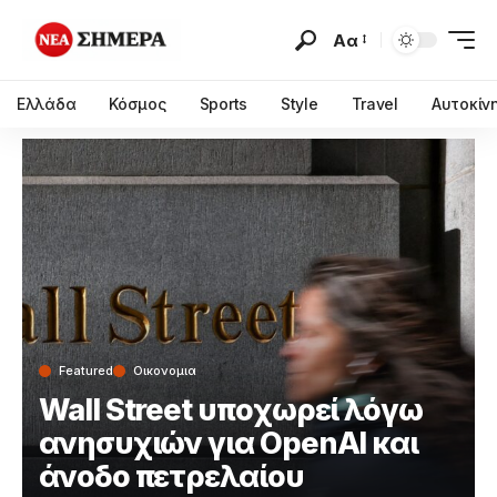
Αα
Ελλάδα
Κόσμος
Sports
Style
Travel
Αυτοκίν
Featured
Οικονομια
Wall Street υποχωρεί λόγω
ανησυχιών για OpenAI και
άνοδο πετρελαίου