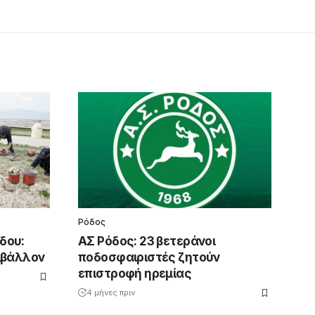
Ρόδος
δου:
ΑΣ Ρόδος: 23 βετεράνοι
ριβάλλον
ποδοσφαιριστές ζητούν
επιστροφή ηρεμίας
4 μήνες πριν