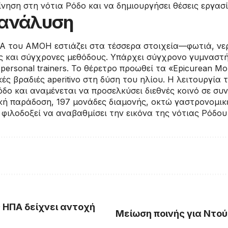
ίνηση στη νότια Ρόδο και να δημιουργήσει θέσεις εργασ
/ ανάλυση
SPA του AMOH εστιάζει στα τέσσερα στοιχεία—φωτιά, ν
 και σύγχρονες μεθόδους. Υπάρχει σύγχρονο γυμναστή
αι personal trainers. Το θέρετρο προωθεί τα «Epicurean 
ές βραδιές aperitivo στη δύση του ηλίου. Η λειτουργία
δο και αναμένεται να προσελκύσει διεθνές κοινό σε συν
ή παράδοση, 197 μονάδες διαμονής, οκτώ γαστρονομικές
ι φιλοδοξεί να αναβαθμίσει την εικόνα της νότιας Ρόδο
 ΗΠΑ δείχνει αντοχή
Μείωση ποινής για Ντο