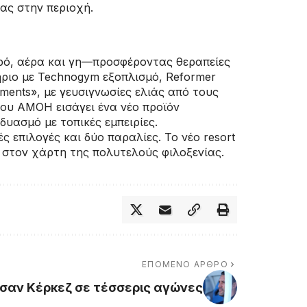
ίας στην περιοχή.
ερό, αέρα και γη—προσφέροντας θεραπείες
ριο με Technogym εξοπλισμό, Reformer
Moments», με γευσιγνωσίες ελιάς από τους
 του AMOH εισάγει ένα νέο προϊόν
δυασμό με τοπικές εμπειρίες.
 επιλογές και δύο παραλίες. Το νέο resort
υ στον χάρτη της πολυτελούς φιλοξενίας.
ΕΠΌΜΕΝΟ ΆΡΘΡΟ
ύσαν Κέρκεζ σε τέσσερις αγώνες