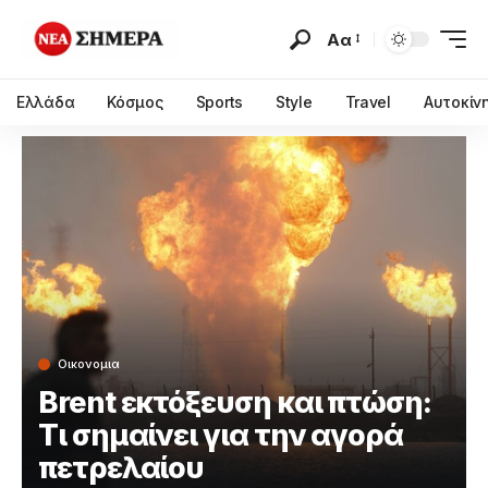
Αα
Ελλάδα
Κόσμος
Sports
Style
Travel
Αυτοκίν
Οικονομια
Brent εκτόξευση και πτώση:
Τι σημαίνει για την αγορά
πετρελαίου