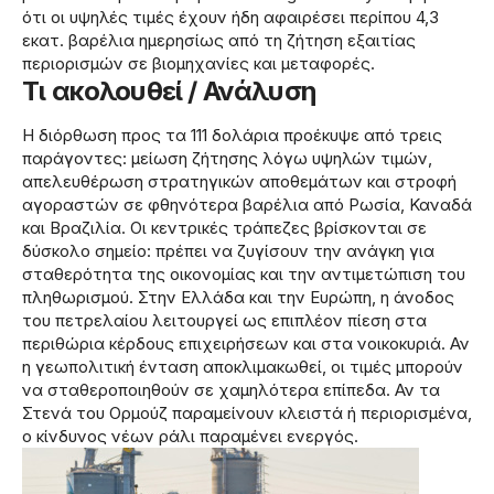
ότι οι υψηλές τιμές έχουν ήδη αφαιρέσει περίπου 4,3
εκατ. βαρέλια ημερησίως από τη ζήτηση εξαιτίας
περιορισμών σε βιομηχανίες και μεταφορές.
Τι ακολουθεί / Ανάλυση
Η διόρθωση προς τα 111 δολάρια προέκυψε από τρεις
παράγοντες: μείωση ζήτησης λόγω υψηλών τιμών,
απελευθέρωση στρατηγικών αποθεμάτων και στροφή
αγοραστών σε φθηνότερα βαρέλια από Ρωσία, Καναδά
και Βραζιλία. Οι κεντρικές τράπεζες βρίσκονται σε
δύσκολο σημείο: πρέπει να ζυγίσουν την ανάγκη για
σταθερότητα της οικονομίας και την αντιμετώπιση του
πληθωρισμού. Στην Ελλάδα και την Ευρώπη, η άνοδος
του πετρελαίου λειτουργεί ως επιπλέον πίεση στα
περιθώρια κέρδους επιχειρήσεων και στα νοικοκυριά. Αν
η γεωπολιτική ένταση αποκλιμακωθεί, οι τιμές μπορούν
να σταθεροποιηθούν σε χαμηλότερα επίπεδα. Αν τα
Στενά του Ορμούζ παραμείνουν κλειστά ή περιορισμένα,
ο κίνδυνος νέων ράλι παραμένει ενεργός.