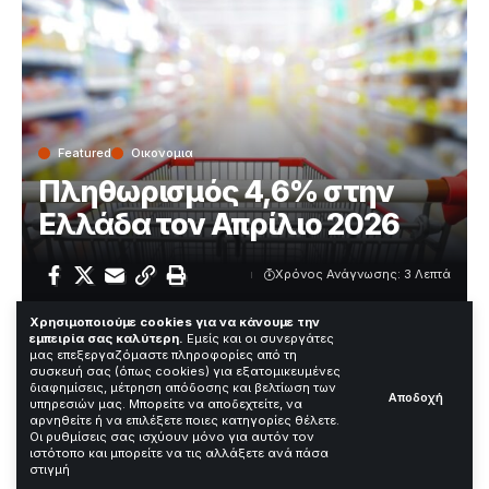
Featured
Οικονομια
Πληθωρισμός 4,6% στην
Ελλάδα τον Απρίλιο 2026
Χρόνος Ανάγνωσης: 3 Λεπτά
Χρησιμοποιούμε cookies για να κάνουμε την
εμπειρία σας καλύτερη.
Εμείς και οι συνεργάτες
Ο πληθωρισμός στην Ελλάδα σκαρφάλωσε στο 4,6%
μας επεξεργαζόμαστε πληροφορίες από τη
συσκευή σας (όπως cookies) για εξατομικευμένες
τον Απρίλιο του 2026, σύμφωνα με τα προσωρινά
διαφημίσεις, μέτρηση απόδοσης και βελτίωση των
Αποδοχή
στοιχεία της Eurostat. Το νέο στοιχείο φέρνει αυξημένη
υπηρεσιών μας. Μπορείτε να αποδεχτείτε, να
προσοχή στις τιμές ενέργειας και στις επιπτώσεις για
αρνηθείτε ή να επιλέξετε ποιες κατηγορίες θέλετε.
Οι ρυθμίσεις σας ισχύουν μόνο για αυτόν τον
νοικοκυριά και επιχειρήσεις.
ιστότοπο και μπορείτε να τις αλλάξετε ανά πάσα
στιγμή