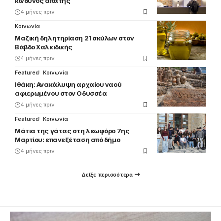
κίνδυνος απάτης
4 μήνες πριν
Κοινωνία
Μαζική δηλητηρίαση 21 σκύλων στον
Βάβδο Χαλκιδικής
4 μήνες πριν
Featured
Κοινωνία
Ιθάκη: Ανακάλυψη αρχαίου ναού
αφιερωμένου στον Οδυσσέα
4 μήνες πριν
Featured
Κοινωνία
Μάτια της γάτας στη λεωφόρο 7ης
Μαρτίου: επανεξέταση από δήμο
4 μήνες πριν
Δείξε περισσότερα