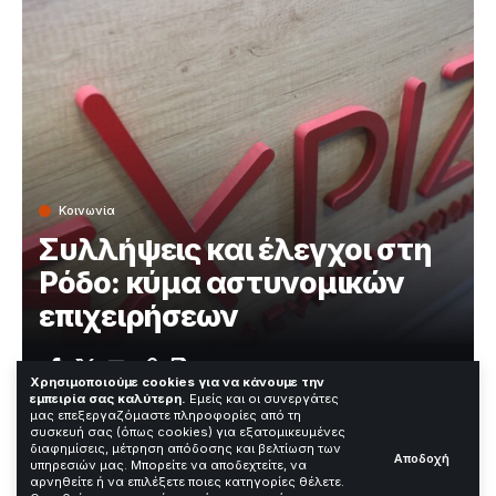
Κοινωνία
Συλλήψεις και έλεγχοι στη
Ρόδο: κύμα αστυνομικών
επιχειρήσεων
Χρόνος Ανάγνωσης: 3 Λεπτά
Χρησιμοποιούμε cookies για να κάνουμε την
εμπειρία σας καλύτερη.
Εμείς και οι συνεργάτες
μας επεξεργαζόμαστε πληροφορίες από τη
συσκευή σας (όπως cookies) για εξατομικευμένες
Σειρά συλλήψεων και ελέγχων έγινε στη Ρόδο το πρωί
διαφημίσεις, μέτρηση απόδοσης και βελτίωση των
Αποδοχή
υπηρεσιών μας. Μπορείτε να αποδεχτείτε, να
της 29ης Απριλίου 2026. Οι επιχειρήσεις περιλάμβαναν
αρνηθείτε ή να επιλέξετε ποιες κατηγορίες θέλετε.
υποθέσεις βιασμού, πλαστογραφίας, ληστείας και