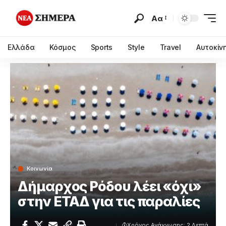
Αα
Ελλάδα
Κόσμος
Sports
Style
Travel
Αυτοκίν
Κοινωνία
Δήμαρχος Ρόδου λέει «όχι»
στην ΕΤΑΔ για τις παραλίες
Χρόνος Ανάγνωσης: 2 Λεπτά