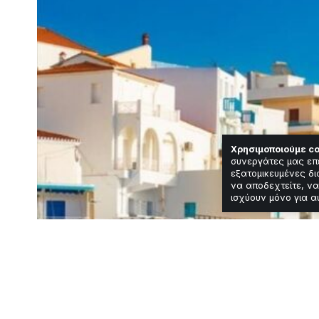
Χρησιμοποιούμε co
συνεργάτες μας επ
εξατομικευμένες δι
να αποδεχτείτε, να
ισχύουν μόνο για α
Featured
Κοινωνία