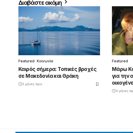
Διαβάστε ακόμη
Featured
Κοινωνία
Featured
Καιρός σήμερα: Τοπικές βροχές
Μάρω Κο
σε Μακεδονία και Θράκη
για την 
οικογέν
3 μήνες πριν
4 μήνες πρ