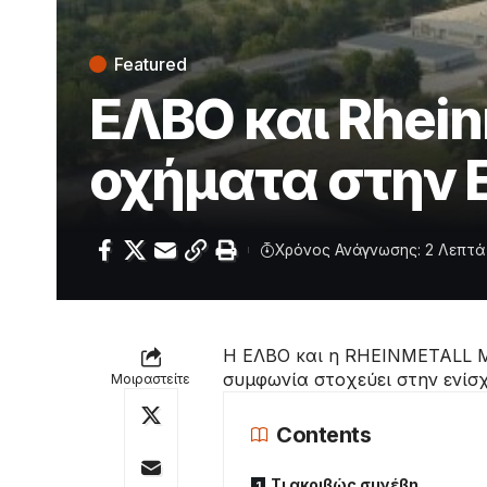
Featured
ΕΛΒΟ και Rhein
οχήματα στην
Χρόνος Ανάγνωσης: 2 Λεπτά
Η ΕΛΒΟ και η RHEINMETALL M
συμφωνία στοχεύει στην ενίσ
Μοιραστείτε
Contents
Τι ακριβώς συνέβη