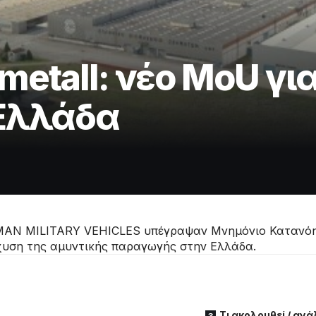
metall: νέο MoU γι
 Ελλάδα
AN MILITARY VEHICLES υπέγραψαν Μνημόνιο Κατανόησ
χυση της αμυντικής παραγωγής στην Ελλάδα.
Τι ακολουθεί / αν