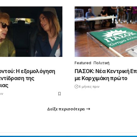
Featured
Πολιτική
ντού: Η εξομολόγηση
ΠΑΣΟΚ: Νέα Κεντρική Ε
αντίδραση της
με Καρχιμάκη πρώτο
ειας
4 μήνες πριν
ιν
Δείξε περισσότερα