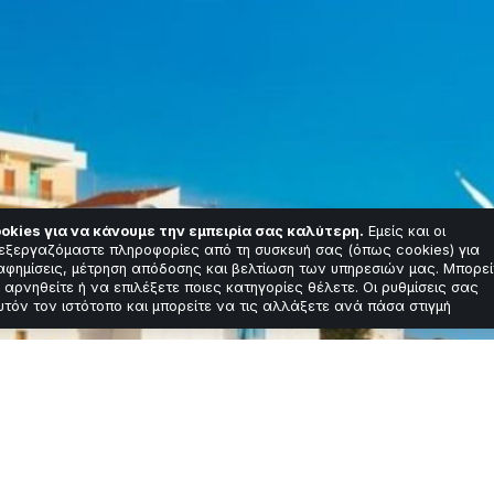
okies για να κάνουμε την εμπειρία σας καλύτερη.
Εμείς και οι
εξεργαζόμαστε πληροφορίες από τη συσκευή σας (όπως cookies) για
αφημίσεις, μέτρηση απόδοσης και βελτίωση των υπηρεσιών μας. Μπορεί
 αρνηθείτε ή να επιλέξετε ποιες κατηγορίες θέλετε. Οι ρυθμίσεις σας
υτόν τον ιστότοπο και μπορείτε να τις αλλάξετε ανά πάσα στιγμή