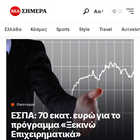
Αα
Ελλάδα
Κόσμος
Sports
Style
Travel
Αυτοκίν
Οικονομια
ΕΣΠΑ: 70 εκατ. ευρώ για το
πρόγραμμα «Ξεκινώ
Επιχειρηματικά»