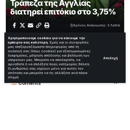
Τράπεζα της Αγγλίας
διατηρεί επιτόκιο στο 3,75%
Χρόνος Ανάγνωσης: 3 Λεπτά
Χρησιμοποιούμε cookies για να κάνουμε την
εμπειρία σας καλύτερη.
Εμείς και οι συνεργάτες
Η Τράπεζα της Αγγλίας διατήρησε το βασικό επιτόκιο
μας επεξεργαζόμαστε πληροφορίες από τη
συσκευή σας (όπως cookies) για εξατομικευμένες
στο 3,75% στη συνεδρίαση της 29ης Απριλίου 2026. Η
διαφημίσεις, μέτρηση απόδοσης και βελτίωση των
απόφαση ανακοινώθηκε μετά από ψηφοφορία 8-1 και
Αποδοχή
υπηρεσιών μας. Μπορείτε να αποδεχτείτε, να
συνοδεύτηκε από προειδοποιήσεις για πιθανές
αρνηθείτε ή να επιλέξετε ποιες κατηγορίες θέλετε.
Οι ρυθμίσεις σας ισχύουν μόνο για αυτόν τον
μελλοντικές αυξήσεις.
ιστότοπο και μπορείτε να τις αλλάξετε ανά πάσα
στιγμή
Contents
Τι ακριβώς συνέβη
Αντιδράσεις και πλαίσιο
Τι ακολουθεί / Ανάλυση