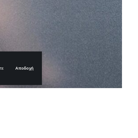
Αποδοχή
τε
ία των