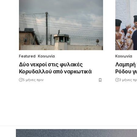
Featured
Κοινωνία
Κοινωνία
Δύο νεκροί στις φυλακές
Λαμπρή 
Κορυδαλλού από ναρκωτικά
Ρόδου γι
5 μήνες πριν
3 μήνες πρ