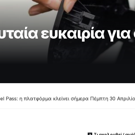
υταία ευκαιρία για
el Pass: η πλατφόρμα κλείνει σήμερα Πέμπτη 30 Απριλί
Τι ακολουθεί / αν